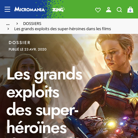
0
…
DOSSIERS
Les grands exploits des super-héroïnes dans les films
DOSSIER
PUBLIÉ LE 23 AVR. 2020
Les grands
exploits
des super-
héroïnes