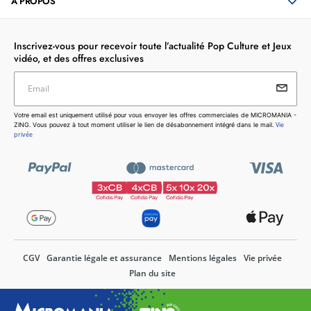
À PROPOS
Inscrivez-vous pour recevoir toute l’actualité Pop Culture et Jeux
vidéo, et des offres exclusives
Email
Votre email est uniquement utilisé pour vous envoyer les
Votre email est uniquement utilisé pour vous envoyer les offres commerciales de MICROMANIA -
offres commerciales de MICROMANIA - ZING. Vous pouvez
Vie
ZING. Vous pouvez à tout moment utiliser le lien de désabonnement intégré dans le mail.
à tout moment utiliser le lien de désabonnement intégré dans
privée
le mail.
Vie privée
CGV
Garantie légale et assurance
Mentions légales
Vie privée
Plan du site