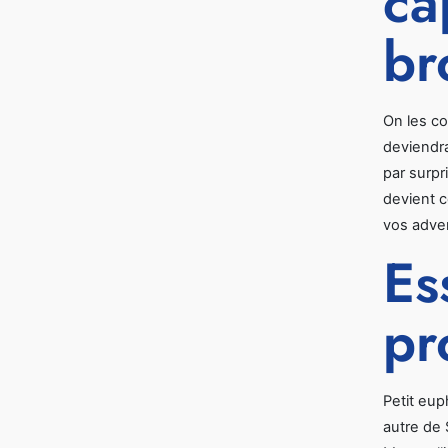
ca
br
On les co
deviendra
par surpr
devient c
vos advers
Es
pr
Petit eup
autre de 