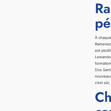
Ra
pé
À chaque 
Ramenez l
est plutô
Lewandows
formation
Dos Santo
nouveaux
c’est sûr
Ch