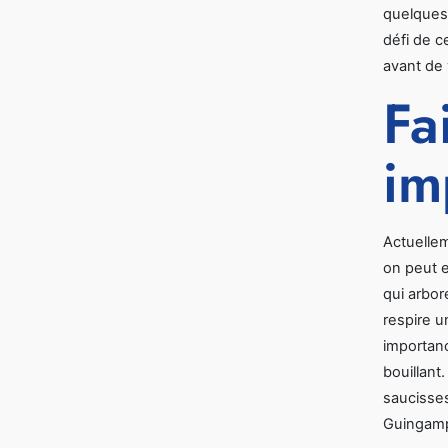
quelques 
défi de c
avant de 
Fa
im
Actuellem
on peut e
qui arbor
respire 
importanc
bouillant
saucisses
Guingamp,