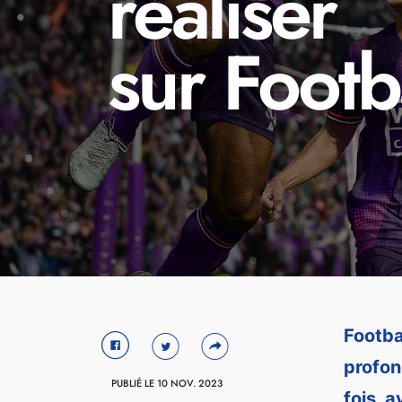
réaliser
sur Foot
Footba
profon
PUBLIÉ LE 10 NOV. 2023
fois, 