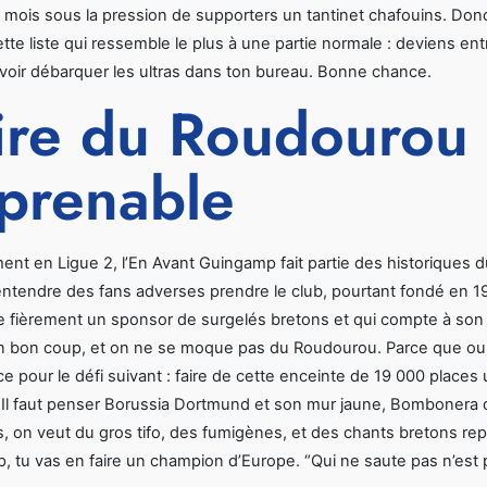
mois sous la pression de supporters un tantinet chafouins. Donc 
ette liste qui ressemble le plus à une partie normale : deviens en
voir débarquer les ultras dans ton bureau. Bonne chance.
ire du Roudourou 
prenable
ent en Ligue 2, l’En Avant Guingamp fait partie des historiques d
ntendre des fans adverses prendre le club, pourtant fondé en 19
e fièrement un sponsor de surgelés bretons et qui compte à son
un bon coup, et on ne se moque pas du Roudourou. Parce que oui
e pour le défi suivant : faire de cette enceinte de 19 000 place
. Il faut penser Borussia Dortmund et son mur jaune, Bombonera de
, on veut du gros tifo, des fumigènes, et des chants bretons repr
 tu vas en faire un champion d’Europe. “Qui ne saute pas n’est pas