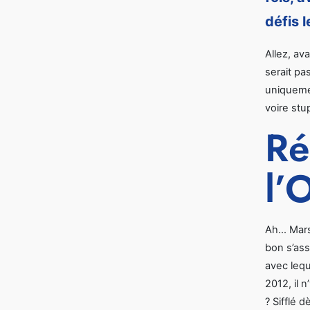
défis l
Allez, av
serait pa
uniqueme
voire stu
Ré
l’
Ah… Marse
bon s’ass
avec leque
2012, il 
? Sifflé 