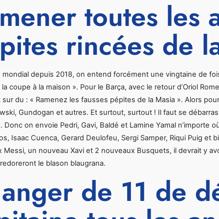
mener toutes les 
pites rincées de l
mondial depuis 2018, on entend forcément une vingtaine de fois
a coupe à la maison ». Pour le Barça, avec le retour d’Oriol Romeu 
t sur du : « Ramenez les fausses pépites de la Masia ». Alors pourq
ki, Gundogan et autres. Et surtout, surtout ! Il faut se débarras
. Donc on envoie Pedri, Gavi, Baldé et Lamine Yamal n’importe où 
s, Isaac Cuenca, Gerard Deulofeu, Sergi Samper, Riqui Puig et bie
 Messi, un nouveau Xavi et 2 nouveaux Busquets, il devrait y a
, redoreront le blason blaugrana.
anger de 11 de dé