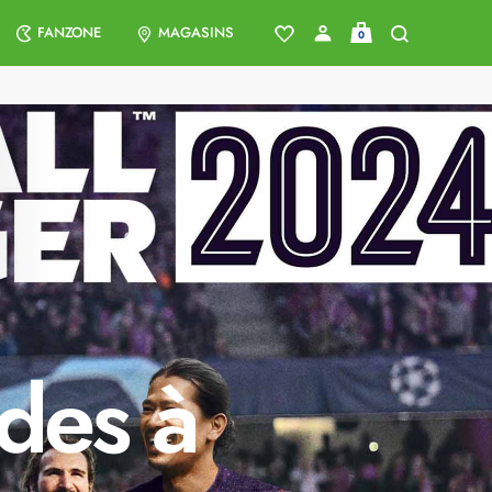
FANZONE
MAGASINS
0
ides à