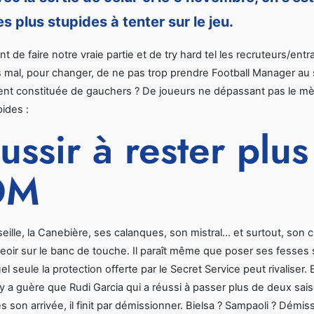
es plus stupides à tenter sur le jeu.
ant de faire notre vraie partie et de try hard tel les recruteurs/en
s mal, pour changer, de ne pas trop prendre Football Manager au 
nt constituée de gauchers ? De joueurs ne dépassant pas le mèt
pides :
ussir à rester plus
OM
ille, la Canebière, ses calanques, son mistral… et surtout, son c
eoir sur le banc de touche. Il paraît même que poser ses fesses 
l seule la protection offerte par le Secret Service peut rivaliser. 
n’y a guère que Rudi Garcia qui a réussi à passer plus de deux sa
dès son arrivée, il finit par démissionner. Bielsa ? Sampaoli ? Dé