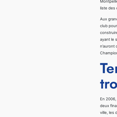
Montpellie
liste des
Aux grand
club pour
construir
ayant le 
n’auront 
Champion
Te
tr
En 2006, 
deux fina
ville, le