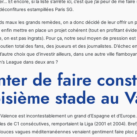
r… Et encore, si la liste s’arrête ici, c’est que j’ai peur de me fai
 déconfitures estampillées Paris SG.
s maux les grands remèdes, on a donc décidé de leur offrir un peu
 enfin mettre en place un projet cohérent (tout en profitant évide
e, on est pas ingrats). Pour ça, notre seul moyen de pression est 
soutien total des fans, des joueurs et des journalistes. D’échec en
d’autre choix que d’investir ailleurs, dans une autre ville flamboya
’s League dans deux ans ?
nter de faire cons
oisième stade au 
Valence est incontestablement un grand d’Espagne et d’Europe. 
les de C1 consécutives, remportaient la Liga (2001 et 2004). Bref, 
s douces vagues méditerranéennes venaient gentiment faire ploc plo