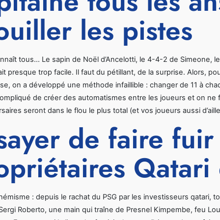
pitaine tous les a
ouiller les pistes
nnaît tous… Le sapin de Noël d’Ancelotti, le 4-4-2 de Simeone, le
it presque trop facile. Il faut du pétillant, de la surprise. Alors, 
ise, on a développé une méthode infaillible : changer de 11 à cha
ompliqué de créer des automatismes entre les joueurs et on ne f
aires seront dans le flou le plus total (et vos joueurs aussi d’aille
sayer de faire fuir
opriétaires Qatar
hémisme : depuis le rachat du PSG par les investisseurs qatari, to
Sergi Roberto, une main qui traîne de Presnel Kimpembe, feu Loulo