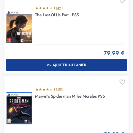
(
149
)
The Last Of Us Part I PS5
79,99 €
AJOUTER AU PANIER
(
1502
)
Marvel's Spider-man Miles Morales PS5