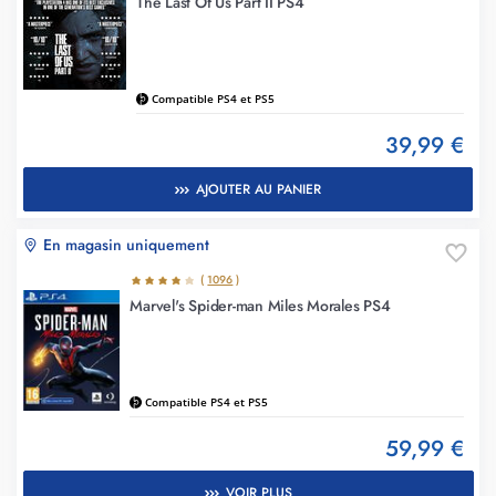
The Last Of Us Part II PS4
Compatible PS4 et PS5
39,99 €
AJOUTER AU PANIER
En magasin uniquement
(
1096
)
Marvel's Spider-man Miles Morales PS4
Compatible PS4 et PS5
59,99 €
VOIR PLUS