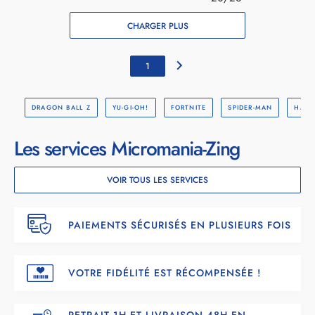
CHARGER PLUS
1
DRAGON BALL Z
YU-GI-OH!
FORTNITE
SPIDER-MAN
HARR
Les services Micromania-Zing
VOIR TOUS LES SERVICES
PAIEMENTS SÉCURISÉS EN PLUSIEURS FOIS
VOTRE FIDÉLITÉ EST RÉCOMPENSÉE !
RETRAIT 1H ET LIVRAISON 48H EN