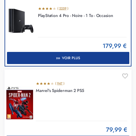
(
2259
)
PlayStation 4 Pro - Noire - 1 To - Occasion
179,99 €
VOIR PLUS
(
947
)
Marvel's Spider-man 2 PS5
79,99 €