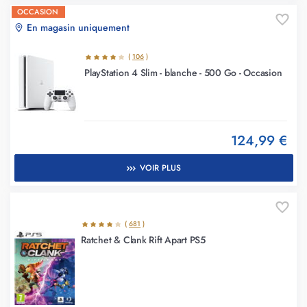
OCCASION
En magasin uniquement
(
106
)
PlayStation 4 Slim - blanche - 500 Go - Occasion
124,99 €
VOIR PLUS
(
681
)
Ratchet & Clank Rift Apart PS5