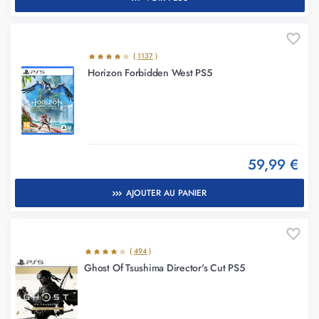
(
1137
)
Horizon Forbidden West PS5
59,99 €
AJOUTER AU PANIER
(
494
)
Ghost Of Tsushima Director's Cut PS5