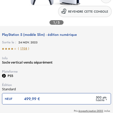
REVENDRE CETTE CONSOLE
1/5
PlayStation 5 (modèle Slim) - édition numérique
Sortie le :
24 NOV. 2023
(
1708
)
Info
Socle vertical vendu séparément
Plateforme
PS5
Édition
Standard
500 pts
499,99 €
NEUF
fidélité *
Prix
éco-participation DEEE
inclus