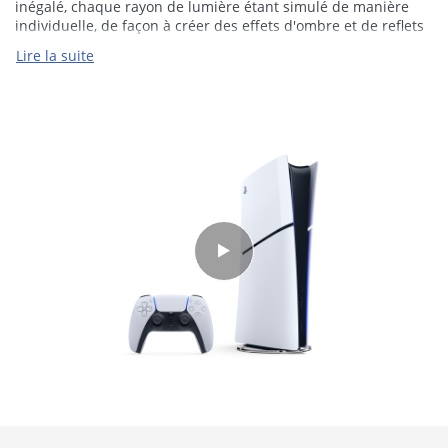
inégalé, chaque rayon de lumière étant simulé de manière
individuelle, de façon à créer des effets d'ombre et de reflets
ultra réalistes sur les jeux PS5™ compatibles.
Lire la suite
Jeu sur téléviseur 4K
Profitez de vos jeux PS5™ favoris sur votre incroyable
téléviseur 4K.
Jusqu'à 120 FPS avec une sortie 120 Hz
Profitez d'un gameplay fluide grâce à une fréquence d'images
élevée allant jusqu'à 120 FPS pour les jeux compatibles, avec
la prise en charge de la sortie 120 Hz sur les écrans 4K.
Technologie HDR
Sur un téléviseur HDR, les jeux PS5™ compatibles affichent
une gamme de couleurs éclatantes et plus vraies que nature.
Technologie sonore Tempest 3D Audio Tech
Plongez dans des environnements sonores dans lesquels le
son semble vous parvenir de toutes directions. Dans votre
casque ou les enceintes de votre téléviseur, votre
environnement prend vie grâce à la technologie sonore
Tempest 3D Audio Tech sur les jeux compatibles.