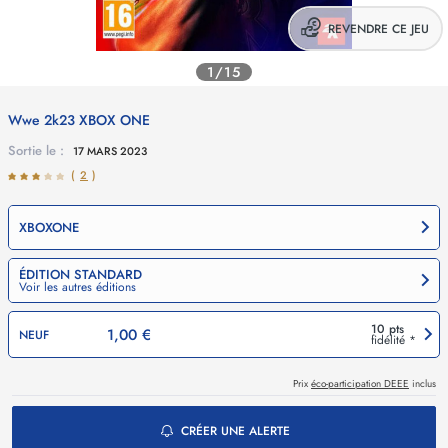
REVENDRE CE JEU
1/15
Wwe 2k23
XBOX ONE
Sortie le :
17 MARS 2023
(
2
)
XBOXONE
ÉDITION STANDARD
Voir les autres éditions
10 pts
1,00 €
NEUF
fidélité *
Prix
éco-participation DEEE
inclus
CRÉER UNE ALERTE