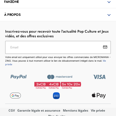
FANZONE
À PROPOS
Inscrivez-vous pour recevoir toute l’actualité Pop Culture et Jeux
vidéo, et des offres exclusives
Email
Votre email est uniquement utilisé pour vous envoyer les
Votre email est uniquement utilisé pour vous envoyer les offres commerciales de MICROMANIA -
offres commerciales de MICROMANIA - ZING. Vous pouvez
Vie
ZING. Vous pouvez à tout moment utiliser le lien de désabonnement intégré dans le mail.
à tout moment utiliser le lien de désabonnement intégré dans
privée
le mail.
Vie privée
CGV
Garantie légale et assurance
Mentions légales
Vie privée