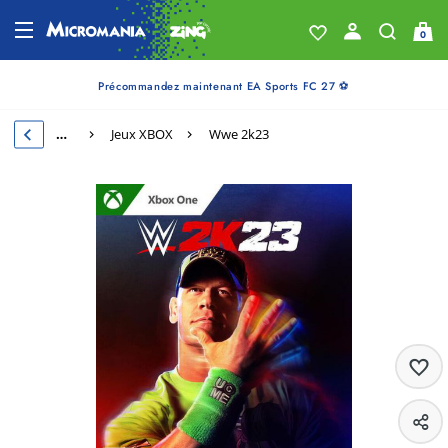
0
Précommandez maintenant EA Sports FC 27 ⚽
…
Jeux XBOX
Wwe 2k23