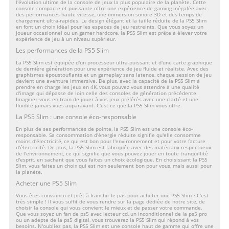
l'évolution ultime de la console de jeux la plus populaire de la planète. Cette
console compacte et puissante offre une expérience de gaming inégalée avec
des performances haute vitesse, une immersion sonore 3D et des temps de
chargement ultra-rapides. Le design élégant et la taille réduite de la PS5 Slim
en font un choix idéal pour les espaces de jeu restreints. Que vous soyez un
joueur occasionnel ou un gamer hardcore, la PS5 Slim est prête à élever votre
expérience de jeu à un niveau supérieur.
Les performances de la PS5 Slim
La PS5 Slim est équipée d'un processeur ultra-puissant et d'une carte graphique
de dernière génération pour une expérience de jeu fluide et réaliste. Avec des
graphismes époustouflants et un gameplay sans latence, chaque session de jeu
devient une aventure immersive. De plus, avec la capacité de la PS5 Slim à
prendre en charge les jeux en 4K, vous pouvez vous attendre à une qualité
d'image qui dépasse de loin celle des consoles de génération précédente.
Imaginez-vous en train de jouer à vos jeux préférés avec une clarté et une
fluidité jamais vues auparavant. C'est ce que la PS5 Slim vous offre.
La PS5 Slim : une console éco-responsable
En plus de ses performances de pointe, la PS5 Slim est une console éco-
responsable. Sa consommation d'énergie réduite signifie qu'elle consomme
moins d'électricité, ce qui est bon pour l'environnement et pour votre facture
d'électricité. De plus, la PS5 Slim est fabriquée avec des matériaux respectueux
de l'environnement, ce qui signifie que vous pouvez jouer en toute tranquillité
d'esprit, en sachant que vous faites un choix écologique. En choisissant la PS5
Slim, vous faites un choix qui est non seulement bon pour vous, mais aussi pour
la planète.
Acheter une PS5 Slim
Vous êtes convaincu et prêt à franchir le pas pour acheter une PS5 Slim ? C'est
très simple ! Il vous suffit de vous rendre sur la page dédiée de notre site, de
choisir la console qui vous convient le mieux et de passer votre commande.
Que vous soyez un fan de
ps5 avec lecteur cd
, un inconditionnel de la
ps5 pro
ou un adepte de la
ps5 digital
, vous trouverez la PS5 Slim qui répond à vos
besoins. N'oubliez pas, la PS5 Slim est une console haut de gamme qui offre une