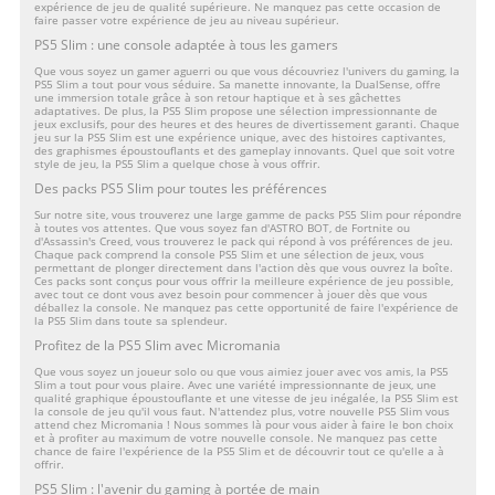
expérience de jeu de qualité supérieure. Ne manquez pas cette occasion de
faire passer votre expérience de jeu au niveau supérieur.
PS5 Slim : une console adaptée à tous les gamers
Que vous soyez un gamer aguerri ou que vous découvriez l'univers du gaming, la
PS5 Slim a tout pour vous séduire. Sa manette innovante, la DualSense, offre
une immersion totale grâce à son retour haptique et à ses gâchettes
adaptatives. De plus, la PS5 Slim propose une sélection impressionnante de
jeux exclusifs, pour des heures et des heures de divertissement garanti. Chaque
jeu sur la PS5 Slim est une expérience unique, avec des histoires captivantes,
des graphismes époustouflants et des gameplay innovants. Quel que soit votre
style de jeu, la PS5 Slim a quelque chose à vous offrir.
Des packs PS5 Slim pour toutes les préférences
Sur notre site, vous trouverez une large gamme de packs PS5 Slim pour répondre
à toutes vos attentes. Que vous soyez fan d'ASTRO BOT, de Fortnite ou
d'Assassin's Creed, vous trouverez le pack qui répond à vos préférences de jeu.
Chaque pack comprend la console PS5 Slim et une sélection de jeux, vous
permettant de plonger directement dans l'action dès que vous ouvrez la boîte.
Ces packs sont conçus pour vous offrir la meilleure expérience de jeu possible,
avec tout ce dont vous avez besoin pour commencer à jouer dès que vous
déballez la console. Ne manquez pas cette opportunité de faire l'expérience de
la PS5 Slim dans toute sa splendeur.
Profitez de la PS5 Slim avec Micromania
Que vous soyez un joueur solo ou que vous aimiez jouer avec vos amis, la PS5
Slim a tout pour vous plaire. Avec une variété impressionnante de jeux, une
qualité graphique époustouflante et une vitesse de jeu inégalée, la PS5 Slim est
la console de jeu qu'il vous faut. N'attendez plus, votre nouvelle PS5 Slim vous
attend chez Micromania ! Nous sommes là pour vous aider à faire le bon choix
et à profiter au maximum de votre nouvelle console. Ne manquez pas cette
chance de faire l'expérience de la PS5 Slim et de découvrir tout ce qu'elle a à
offrir.
PS5 Slim : l'avenir du gaming à portée de main