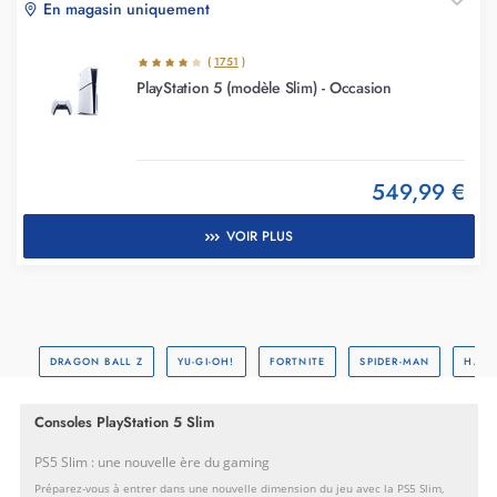
En magasin uniquement
(
1751
)
PlayStation 5 (modèle Slim) - Occasion
549,99 €
VOIR PLUS
DRAGON BALL Z
YU-GI-OH!
FORTNITE
SPIDER-MAN
HARR
Consoles PlayStation 5 Slim
PS5 Slim : une nouvelle ère du gaming
Préparez-vous à entrer dans une nouvelle dimension du jeu avec la PS5 Slim,