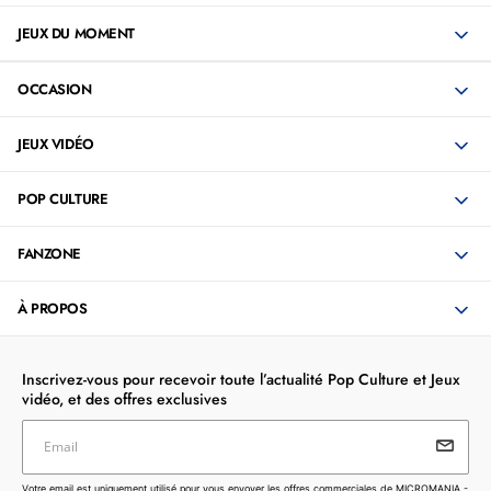
JEUX DU MOMENT
OCCASION
JEUX VIDÉO
POP CULTURE
FANZONE
À PROPOS
Inscrivez-vous pour recevoir toute l’actualité Pop Culture et Jeux
vidéo, et des offres exclusives
Email
Votre email est uniquement utilisé pour vous envoyer les
Votre email est uniquement utilisé pour vous envoyer les offres commerciales de MICROMANIA -