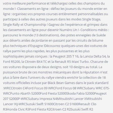
votre meilleure performance et téléchargez celles des champions du
monde !- Classements en ligne : défiez les joueurs du monde entier en
ligne : organisez vos propres courses entièrement personnalisables ou
participez à celles des autres joueurs dans les modes Single Stage,
Single Rally et Championship ! Gagnez de l'expérience et grimpez dans
les classements en ligne pour devenir Numéro Un !- Conditions météo :
parcourez le monde (13 destinations), des pistes enneigées de Suède
aux déserts arides de Jordanie en passant par les circuits de bitume
plus techniques d'Espagne !Découvrez quelques-unes des voitures de
rallye parmi les plus rapides, les plus puissantes et les plus
sophistiquées jamais conçues : la Peugeot 205 T 16, la Lancia Delta S4, la
Ford RS200, la Citroën BX4 TC et la Renault R5 Maxi Turbo. Chacune de
ces voitures disposera de deux designs, soit 10 designs au total. La
puissance brute de ces monstres mécaniques dont la réputation n'est
plus à faire dans l'univers du rallye viendra enrichir la collection de 18
voitures officielles incluse par Black Bean Games dans le pack standard
:WRCCitroën C4Ford Focus 09 WRCFord Focus 08 WRCSubaru WRC 07S-
WRCPunto Abarth S2000Ford Fiesta S2000Skoda Fabia S2000Peugeot
207 S2000P-WRCSubaru Impreza N4Mitsubishi Lancer XMitsubishi
Lancer IXJ-WRCSuzuki Swift S1600Citroen C2 S1600Renault Clio
R3Honda Civic R3Ford Fiesta R2Citroen C2 R2Suzuki Swift R2