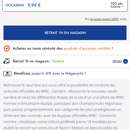
100 pts
9,99 €
OCCASION
fidélité *
Prix
éco-participation DEEE
inclus
RETRAIT 1H EN MAGASIN
Achetez en toute sérénité des
produits d’occasion certifiés
!
Retrait 1h en magasin :
Gratuit
DÉTAILS
Bénéficiez
jusqu'à -6% avec la Mégacarte
!
Retrouvez le seul titre qui vous offre la possibilité de conduire les
voitures officielles du WRC.- Carrière : découvrez le nouveau mode
carrière et vivez les différentes étapes de la vie d'un vrai pilote de WRC.
Formez votre propre équipe, participez aux championnats régionaux
puis passez progressivement aux catégories les plus prestigieuses en
obtenant des contrats avec les équipes officielles WRC.- Contre-la-
montre : choisissez votre voiture préférée parmi 18 modèles pour
établir le record sur votre circuit favori ! Mettez en ligne la vidéo de