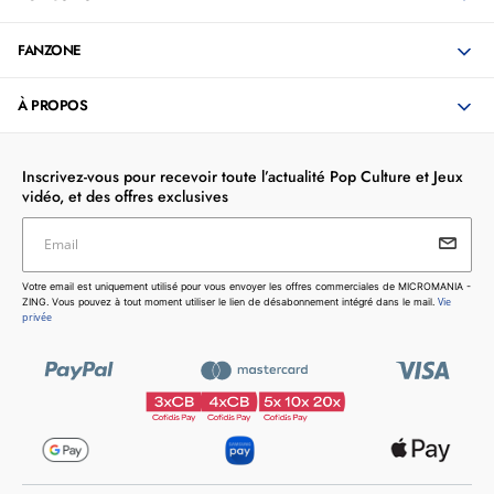
FANZONE
À PROPOS
Inscrivez-vous pour recevoir toute l’actualité Pop Culture et Jeux
vidéo, et des offres exclusives
Email
Votre email est uniquement utilisé pour vous envoyer les
Votre email est uniquement utilisé pour vous envoyer les offres commerciales de MICROMANIA -
offres commerciales de MICROMANIA - ZING. Vous pouvez
Vie
ZING. Vous pouvez à tout moment utiliser le lien de désabonnement intégré dans le mail.
à tout moment utiliser le lien de désabonnement intégré dans
privée
le mail.
Vie privée