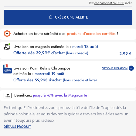
Prix
éco-participation DEEE
inclus
CRÉER UNE ALERTE
Achetez en toute sérénité des
produits d’occasion certifiés
!
mardi 18 août
Livraison en magasin estimée le :
Offerte dès 39,99€ d’achat
(hors console)
2,99 €
Livraison Point Relais Chronopost
OPTIONS LIVRAISON
estimée le :
mercredi 19 août
Offerte dés 59,99€ d’achat
(hors console et livre)
Bénéficiez
jusqu'à -6% avec la Mégacarte
!
En tant qu'El Presidente, vous prenez la tête de l’île de Tropico dès la
période coloniale, et vous devrez la guider à travers les siècles vers un
avenir toujours plus radieux.
DÉTAILS PRODUIT