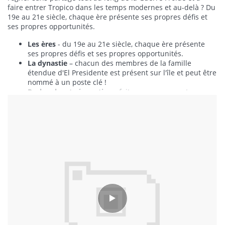
faire entrer Tropico dans les temps modernes et au-delà ? Du
19e au 21e siècle, chaque ère présente ses propres défis et
ses propres opportunités.
Les ères
- du 19e au 21e siècle, chaque ère présente
ses propres défis et ses propres opportunités.
La dynastie
– chacun des membres de la famille
étendue d'El Presidente est présent sur l'île et peut être
nommé à un poste clé !
Recherche et rénovation
- faites progresser votre
Lire la suite
nation en découvrant de nouveaux bâtiments, de
nouvelles technologies et de nouvelles ressources.
Explorez votre île
- Envoyez vos prospecteurs à la
recherche de nouveaux gisements, mais prenez garde
aux animaux sauvages et aux tribus indigènes.
Multijoueur coopératif et compétitif
– jusqu'à quatre
joueurs peuvent bâtir leurs propres villes et économies.
Partagez vos ressources ou déclarez-vous la guerre !