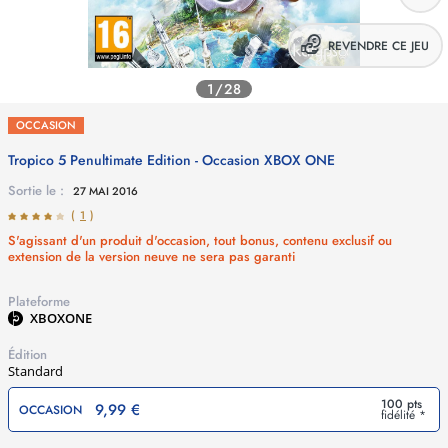
REVENDRE CE JEU
1/28
OCCASION
Tropico 5 Penultimate Edition - Occasion
XBOX ONE
Sortie le :
27 MAI 2016
(
1
)
S'agissant d'un produit d'occasion, tout bonus, contenu exclusif ou
extension de la version neuve ne sera pas garanti
Plateforme
XBOXONE
Édition
Standard
100 pts
9,99 €
OCCASION
fidélité *