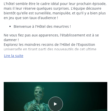
L'hôtel semble être le cadre idéal pour leur prochain épisode,
mais il leur réserve quelques surprises. L'équipe découvre
bientôt qu'elle est surveillée, manipulée, et qu'il y a bien plus
en jeu que son taux d'audience !
Bienvenue à l'Hôtel des meurtres !
Ne vous fiez pas aux apparences, l'établissement est à se
damner !
Explorez les moindres recoins de l'Hôtel de l'Exposition
universelle en tirant parti des nouveautés de cet ultime
épisode, comme l'inventaire de personnage, les énigmes liées
Lire la suite
à des outils et la possibilité de courir, sauter et grimper.
Votre mort est son dessein
Échappez aux créations sadiques d'un esprit malfaisant
souhaitant à tout prix devenir le plus grand tueur en série
d'Amérique, et survivez à des "salles d'exécution" qu'il a
spécifiquement conçues pour vous ôter la vie.
Ne jouez pas seul !
Mettez à l'épreuve votre courage et votre loyauté : risquerez-