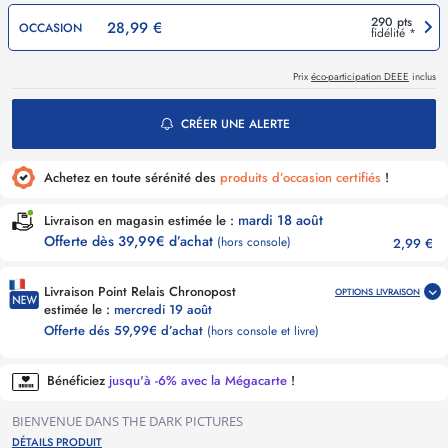
290 pts
28,99 €
OCCASION
fidélité *
Prix
éco-participation DEEE
inclus
CRÉER UNE ALERTE
Achetez en toute sérénité des
produits d’occasion certifiés
!
mardi 18 août
Livraison en magasin estimée le :
Offerte dès 39,99€ d’achat
(hors console)
2,99 €
Livraison Point Relais Chronopost
OPTIONS LIVRAISON
estimée le :
mercredi 19 août
Offerte dés 59,99€ d’achat
(hors console et livre)
Bénéficiez
jusqu'à -6% avec la Mégacarte
!
BIENVENUE DANS THE DARK PICTURES
DÉTAILS PRODUIT