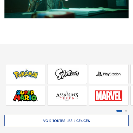
vous votre vie pour une personne qui vous est chère ?
Les deux modes multijoueurs acclamés de la série sont de
retour : vivez votre aventure en ligne avec un ami, ou misez
sur la force du nombre en jouant hors ligne et jusqu'à 5 à
tour de rôle.
Saurez-vous déjouer les plans du tueur et sauver l'intégralité
de votre équipe ? Dans votre version de l'histoire, tous les
personnages jouables pourront vivre ou mourir.
BON SÉJOUR
VOIR TOUTES LES LICENCES