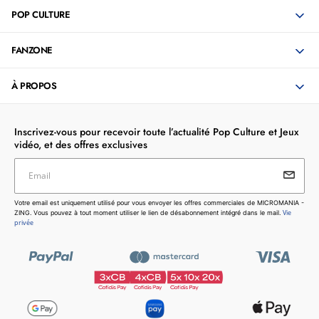
POP CULTURE
FANZONE
À PROPOS
Inscrivez-vous pour recevoir toute l’actualité Pop Culture et Jeux
vidéo, et des offres exclusives
Email
Votre email est uniquement utilisé pour vous envoyer les
Votre email est uniquement utilisé pour vous envoyer les offres commerciales de MICROMANIA -
offres commerciales de MICROMANIA - ZING. Vous pouvez
Vie
ZING. Vous pouvez à tout moment utiliser le lien de désabonnement intégré dans le mail.
à tout moment utiliser le lien de désabonnement intégré dans
privée
le mail.
Vie privée