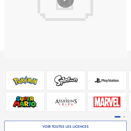
Terminez des missions et débloquez le mode miroir, de
nouveaux niveaux, des défis, du contenu bonus, un lecteur de
musique, de courtes séquences animées, des niveaux
spéciaux et plus encore !
12 TITRES SONIC DE LA GAME GEAR
Découvrez 12 jeux Sonic parmi les plus appréciés de la Game
Gear sur les consoles nouvelles générations !La Day one
Edition inclut :
- Le jeu de base
- Une jaquette réversible
- Un artbook de 20 pages
VOIR TOUTES LES LICENCES