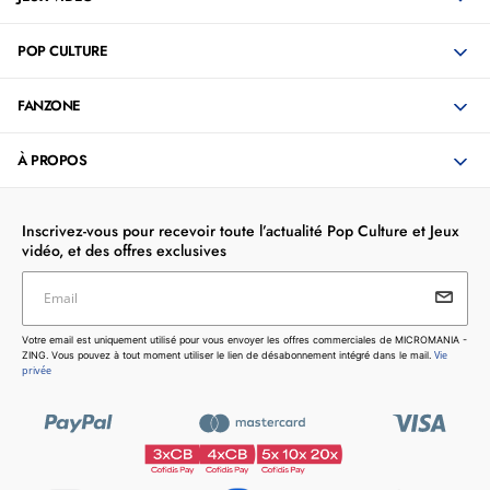
POP CULTURE
FANZONE
À PROPOS
Inscrivez-vous pour recevoir toute l’actualité Pop Culture et Jeux
vidéo, et des offres exclusives
Email
Votre email est uniquement utilisé pour vous envoyer les
Votre email est uniquement utilisé pour vous envoyer les offres commerciales de MICROMANIA -
offres commerciales de MICROMANIA - ZING. Vous pouvez
Vie
ZING. Vous pouvez à tout moment utiliser le lien de désabonnement intégré dans le mail.
à tout moment utiliser le lien de désabonnement intégré dans
privée
le mail.
Vie privée