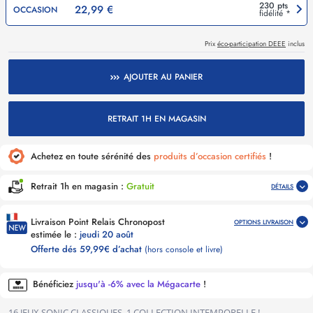
230 pts
22,99 €
OCCASION
fidélité *
Prix
éco-participation DEEE
inclus
AJOUTER AU PANIER
RETRAIT 1H EN MAGASIN
Achetez en toute sérénité des
produits d’occasion certifiés
!
Retrait 1h en magasin :
Gratuit
DÉTAILS
Livraison Point Relais Chronopost
OPTIONS LIVRAISON
estimée le :
jeudi 20 août
Offerte dés 59,99€ d’achat
(hors console et livre)
Bénéficiez
jusqu'à -6% avec la Mégacarte
!
16 JEUX SONIC CLASSIQUES, 1 COLLECTION INTEMPORELLE !