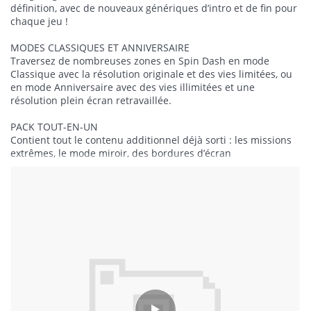
définition, avec de nouveaux génériques d’intro et de fin pour
chaque jeu !
MODES CLASSIQUES ET ANNIVERSAIRE
Traversez de nombreuses zones en Spin Dash en mode
Classique avec la résolution originale et des vies limitées, ou
en mode Anniversaire avec des vies illimitées et une
résolution plein écran retravaillée.
PACK TOUT-EN-UN
Contient tout le contenu additionnel déjà sorti : les missions
extrêmes, le mode miroir, des bordures d’écran
supplémentaires, de nouvelles animations de personnages
Lire la suite
dans les menus, des musiques supplémentaires venues
d’autres jeux Sonic, et plus encore !
NOUVEAUX PERSONNAGES JOUABLES
Incarnez au choix Sonic, Tails ou Knuckles dans Sonic the
Hedgehog, Sonic the Hedgehog 2, Sonic 3 & Knuckles, et Sonic
CD ! Et, pour la toute première fois, incarnez Amy Rose dans
ces jeux iconiques !
NOUVEAUTÉS À DÉVERROUILLER