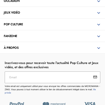
OCCASION
JEUX VIDÉO
POP CULTURE
FANZONE
À PROPOS
Inscrivez-vous pour recevoir toute l’actualité Pop Culture et Jeux
vidéo, et des offres exclusives
Email
Votre email est uniquement utilisé pour vous envoyer les
Votre email est uniquement utilisé pour vous envoyer les offres commerciales de MICROMANIA -
offres commerciales de MICROMANIA - ZING. Vous pouvez
Vie
ZING. Vous pouvez à tout moment utiliser le lien de désabonnement intégré dans le mail.
à tout moment utiliser le lien de désabonnement intégré dans
privée
le mail.
Vie privée