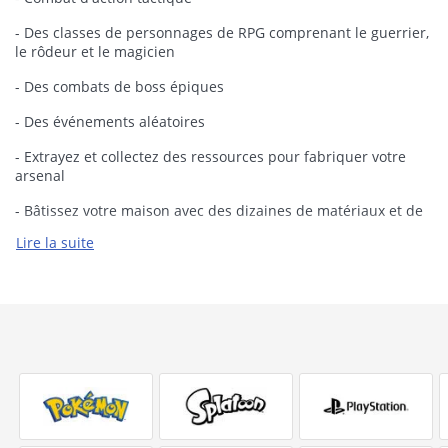
- Des classes de personnages de RPG comprenant le guerrier,
le rôdeur et le magicien
- Des combats de boss épiques
- Des événements aléatoires
- Extrayez et collectez des ressources pour fabriquer votre
arsenal
- Bâtissez votre maison avec des dizaines de matériaux et de
meubles
Lire la suite
- Rejoignez vos amis en mode multijoueur coopératif à 4 et en
mode écran partagé à 2. Collaborez sur la même île pour
construire des structures, explorer des donjons et surmonter
les plus grands périls.