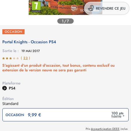
REVENDRE CE JEU
1/7
OCCASION
Portal Knights - Occasion
PS4
Sortie le :
19 MAI 2017
(
23
)
S'agissant d'un produit d'occasion, tout bonus, contenu exclusif ou
extension de la version neuve ne sera pas garanti
Plateforme
PS4
Édition
Standard
100 pts
9,99 €
OCCASION
fidélité *
Prix
éco-participation DEEE
inclus