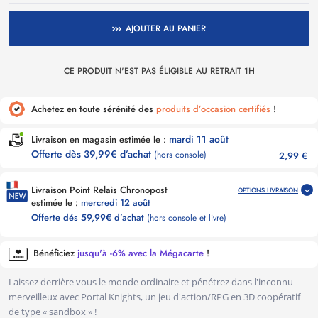
AJOUTER AU PANIER
CE PRODUIT N'EST PAS ÉLIGIBLE AU RETRAIT 1H
Achetez en toute sérénité des
produits d’occasion certifiés
!
mardi 11 août
Livraison en magasin estimée le :
Offerte dès 39,99€ d’achat
(hors console)
2,99 €
Livraison Point Relais Chronopost
OPTIONS LIVRAISON
estimée le :
mercredi 12 août
Offerte dés 59,99€ d’achat
(hors console et livre)
Bénéficiez
jusqu'à -6% avec la Mégacarte
!
Laissez derrière vous le monde ordinaire et pénétrez dans l'inconnu
merveilleux avec Portal Knights, un jeu d'action/RPG en 3D coopératif
de type « sandbox » !