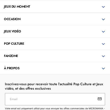
JEUX DU MOMENT
OCCASION
JEUX VIDÉO
POP CULTURE
FANZONE
À PROPOS
Inscrivez-vous pour recevoir toute l’actualité Pop Culture et Jeux
vidéo, et des offres exclusives
Email
Votre email est uniquement utilisé pour vous envoyer les
Votre email est uniquement utilisé pour vous envoyer les offres commerciales de MICROMANIA -
offres commerciales de MICROMANIA - ZING. Vous pouvez