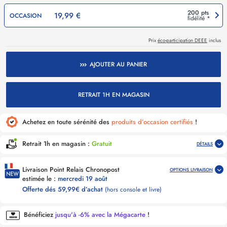
200 pts
19,99 €
OCCASION
fidélité *
Prix
éco-participation DEEE
inclus
AJOUTER AU PANIER
RETRAIT 1H EN MAGASIN
Achetez en toute sérénité des
produits d’occasion certifiés
!
Retrait 1h en magasin :
Gratuit
DÉTAILS
Livraison Point Relais Chronopost
OPTIONS LIVRAISON
estimée le :
mercredi 19 août
Offerte dés 59,99€ d’achat
(hors console et livre)
Bénéficiez
jusqu'à -6% avec la Mégacarte
!