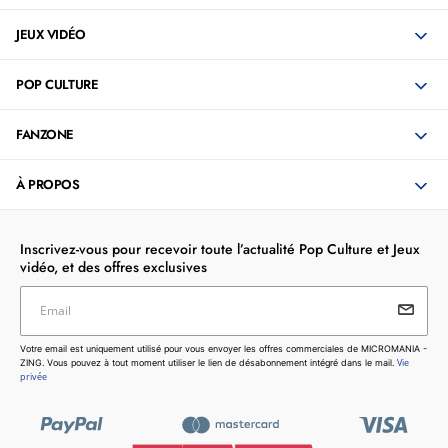
JEUX VIDÉO
POP CULTURE
FANZONE
À PROPOS
Inscrivez-vous pour recevoir toute l’actualité Pop Culture et Jeux
vidéo, et des offres exclusives
Email
Votre email est uniquement utilisé pour vous envoyer les
Votre email est uniquement utilisé pour vous envoyer les offres commerciales de MICROMANIA -
offres commerciales de MICROMANIA - ZING. Vous pouvez
Vie
ZING. Vous pouvez à tout moment utiliser le lien de désabonnement intégré dans le mail.
à tout moment utiliser le lien de désabonnement intégré dans
privée
le mail.
Vie privée