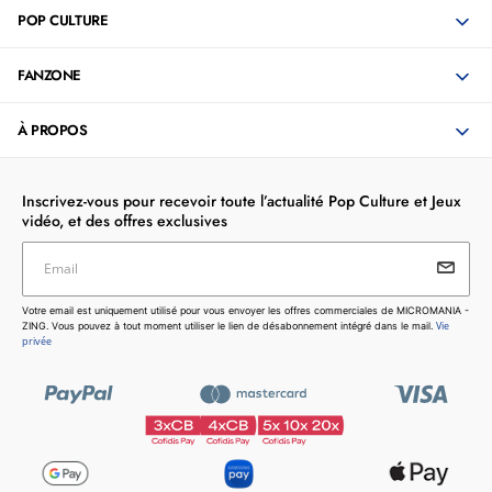
POP CULTURE
FANZONE
À PROPOS
Inscrivez-vous pour recevoir toute l’actualité Pop Culture et Jeux
vidéo, et des offres exclusives
Email
Votre email est uniquement utilisé pour vous envoyer les
Votre email est uniquement utilisé pour vous envoyer les offres commerciales de MICROMANIA -
offres commerciales de MICROMANIA - ZING. Vous pouvez
Vie
ZING. Vous pouvez à tout moment utiliser le lien de désabonnement intégré dans le mail.
à tout moment utiliser le lien de désabonnement intégré dans
privée
le mail.
Vie privée