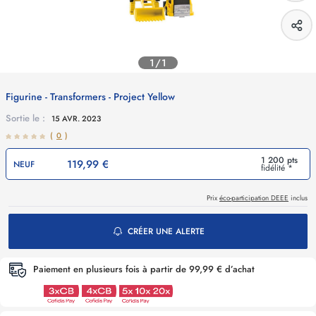
1/1
Figurine - Transformers - Project Yellow
Sortie le :
15 AVR. 2023
(
0
)
1 200 pts
119,99 €
NEUF
fidélité *
Prix
éco-participation DEEE
inclus
CRÉER UNE ALERTE
Paiement en plusieurs fois à partir de 99,99 € d’achat