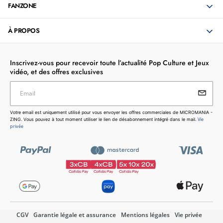
FANZONE
À PROPOS
Inscrivez-vous pour recevoir toute l’actualité Pop Culture et Jeux
vidéo, et des offres exclusives
Email
Votre email est uniquement utilisé pour vous envoyer les
Votre email est uniquement utilisé pour vous envoyer les offres commerciales de MICROMANIA -
offres commerciales de MICROMANIA - ZING. Vous pouvez
Vie
ZING. Vous pouvez à tout moment utiliser le lien de désabonnement intégré dans le mail.
à tout moment utiliser le lien de désabonnement intégré dans
privée
le mail.
Vie privée
CGV
Garantie légale et assurance
Mentions légales
Vie privée