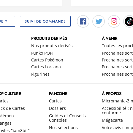
SUIVI DE COMMANDE
DE ?
PRODUITS DÉRIVÉS
À VENIR
Nos produits dérivés
Toutes les proc
Funko POP!
Prochaines sort
Cartes Pokémon
Prochaines sort
Cartes Lorcana
Prochaines sort
Figurines
Prochaines sort
OP CULTURE
FANZONE
À PROPOS
artes
Cartes
Micromania-Zi
ck de Cartes
Dossiers
Accessibilité : 
conforme
okémon
Guides et Conseils
Consoles
Mégacarte
angas
Nos sélections
Votre avis comp
nyles "iam8bit"