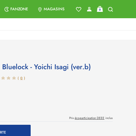
FANZONE
MAGASINS
0
 Bluelock - Yoichi Isagi (ver.b)
(
0
)
Prix
éco-participation DEEE
inclus
RTE