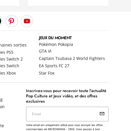
JEUX DU MOMENT
Pokémon Pokopia
haines sorties
GTA VI
ies PS5
Captain Tsubasa 2 World Fighters
ies Switch 2
ies Switch
EA Sports FC 27
ies Xbox
Star Fox
Inscrivez-vous pour recevoir toute l’actualité
Pop Culture et Jeux vidéo, et des offres
ng
exclusives
non
Email
Votre email est uniquement utilisé pour vous envoyer les
te
Votre email est uniquement utilisé pour vous envoyer les offres
offres commerciales de MICROMANIA - ZING. Vous pouvez
commerciales de MICROMANIA - ZING. Vous pouvez à tout
à tout moment utiliser le lien de désabonnement intégré dans