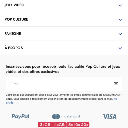
JEUX VIDÉO
POP CULTURE
FANZONE
À PROPOS
Inscrivez-vous pour recevoir toute l’actualité Pop Culture et Jeux
vidéo, et des offres exclusives
Email
Votre email est uniquement utilisé pour vous envoyer les
Votre email est uniquement utilisé pour vous envoyer les offres commerciales de MICROMANIA -
offres commerciales de MICROMANIA - ZING. Vous pouvez
Vie
ZING. Vous pouvez à tout moment utiliser le lien de désabonnement intégré dans le mail.
à tout moment utiliser le lien de désabonnement intégré dans
privée
le mail.
Vie privée