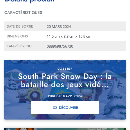
CARACTÉRISTIQUES
Détails produit
DATE DE SORTIE
20 MARS 2024
DIMENSIONS
11,5 cm x 8.8 cm x 15.9 cm
EAN-RÉFÉRENCE
0889698756730
DOSSIER
South Park Snow Day : la
bataille des jeux vidé...
PUBLIÉ LE 8 AVR. 2024
DÉCOUVRIR