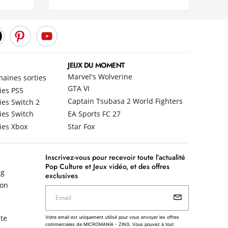
JEUX DU MOMENT
Marvel's Wolverine
haines sorties
GTA VI
ies PS5
Captain Tsubasa 2 World Fighters
ies Switch 2
ies Switch
EA Sports FC 27
ies Xbox
Star Fox
Inscrivez-vous pour recevoir toute l’actualité
Pop Culture et Jeux vidéo, et des offres
ng
exclusives
non
Email
Votre email est uniquement utilisé pour vous envoyer les
te
Votre email est uniquement utilisé pour vous envoyer les offres
offres commerciales de MICROMANIA - ZING. Vous pouvez
commerciales de MICROMANIA - ZING. Vous pouvez à tout
à tout moment utiliser le lien de désabonnement intégré dans