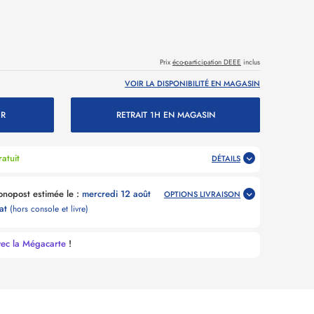
Prix
éco-participation DEEE
inclus
VOIR LA DISPONIBILITÉ EN MAGASIN
ER
RETRAIT 1H EN MAGASIN
atuit
DÉTAILS
Livraison Point Relais Chronopost estimée le :
mercredi 12 août
OPTIONS LIVRAISON
hat
(hors console et livre)
vec la Mégacarte
!