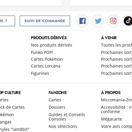
SUIVI DE COMMANDE
DE ?
PRODUITS DÉRIVÉS
À VENIR
Nos produits dérivés
Toutes les proc
Funko POP!
Prochaines sort
Cartes Pokémon
Prochaines sort
Cartes Lorcana
Prochaines sort
Figurines
Prochaines sort
OP CULTURE
FANZONE
À PROPOS
artes
Cartes
Micromania-Zi
ck de Cartes
Dossiers
Accessibilité : 
conforme
okémon
Guides et Conseils
Consoles
Mégacarte
angas
Nos sélections
Votre avis comp
nyles "iam8bit"