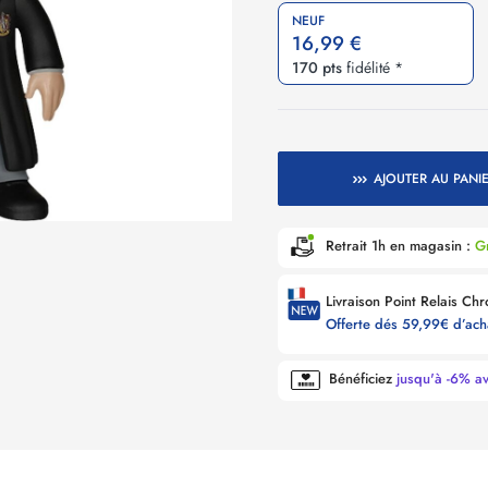
NEUF
16,99 €
170 pts
fidélité *
AJOUTER AU PANI
Retrait 1h en magasin :
Gr
Offerte dés 59,99€ d’ac
Bénéficiez
jusqu'à -6% a