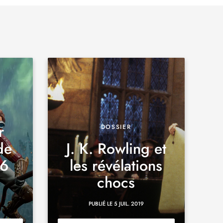
r
DOSSIER
de
J. K. Rowling et
 6
les révélations
chocs
PUBLIÉ LE 5 JUIL. 2019