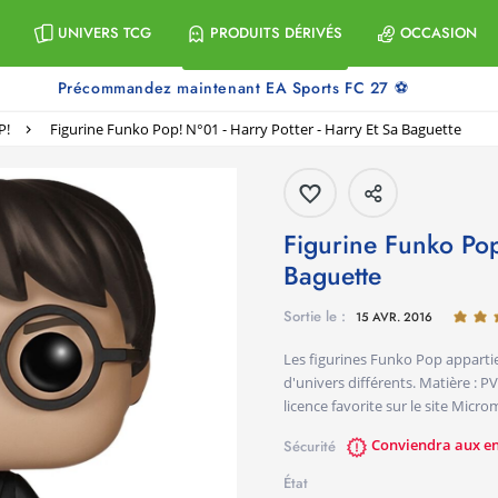
UNIVERS TCG
PRODUITS DÉRIVÉS
OCCASION
Précommandez maintenant EA Sports FC 27 ⚽
P!
Figurine Funko Pop! N°01 - Harry Potter - Harry Et Sa Baguette
Figurine Funko Pop! N°01 - Harry Potter - Harry Et Sa
Baguette
Sortie le :
15 AVR. 2016
Les figurines Funko Pop apparti
d'univers différents. Matière : PV
licence favorite sur le site Mic
Conviendra aux enf
Sécurité
État