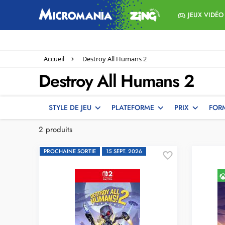
JEUX VIDÉO
Accueil
Destroy All Humans 2
Destroy All Humans 2
STYLE DE JEU
PLATEFORME
PRIX
FOR
jeu
switch 2
action
(2)
(1)
(1)
Prochaines sorties
Livraison en magasin
(1)
(1)
Livraison à domicile
(1)
2 produits
De
1
€
PROCHAINE SORTIE
15 SEPT. 2026