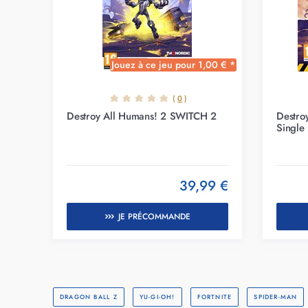
Jouez à ce jeu pour
1,00 € *
(
0
)
Destroy All Humans! 2 SWITCH 2
Destro
Single
39,99 €
JE PRÉCOMMANDE
DRAGON BALL Z
YU-GI-OH!
FORTNITE
SPIDER-MAN