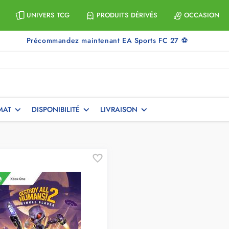
UNIVERS TCG
PRODUITS DÉRIVÉS
OCCASION
Précommandez maintenant EA Sports FC 27 ⚽
MAT
DISPONIBILITÉ
LIVRAISON
xboxone
action / aventure
(1)
(1)
Votre Prix
À
40
€