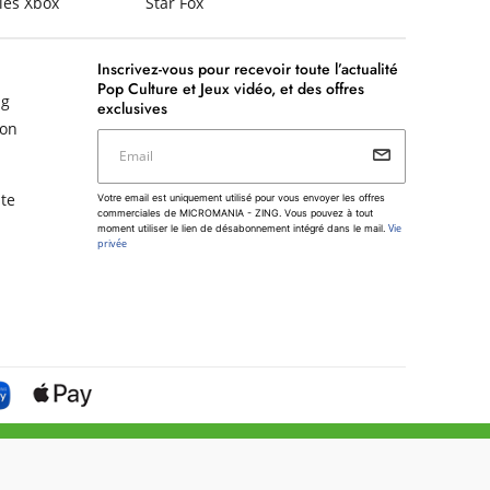
ies Xbox
Star Fox
Inscrivez-vous pour recevoir toute l’actualité
Pop Culture et Jeux vidéo, et des offres
ng
exclusives
non
Email
Votre email est uniquement utilisé pour vous envoyer les
te
Votre email est uniquement utilisé pour vous envoyer les offres
offres commerciales de MICROMANIA - ZING. Vous pouvez
commerciales de MICROMANIA - ZING. Vous pouvez à tout
à tout moment utiliser le lien de désabonnement intégré dans
Vie
moment utiliser le lien de désabonnement intégré dans le mail.
le mail.
Vie privée
privée
ie légale et assurance
Mentions légales
Vie privée
Plan du site