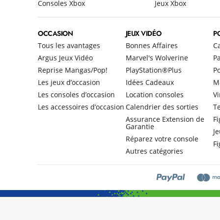
Consoles Xbox
Jeux Xbox
OCCASION
JEUX VIDÉO
P
Tous les avantages
Bonnes Affaires
C
Argus Jeux Vidéo
Marvel's Wolverine
Pa
Reprise Mangas/Pop!
PlayStation®Plus
P
Les jeux d’occasion
Idées Cadeaux
M
Les consoles d’occasion
Location consoles
Vi
Les accessoires d’occasion
Calendrier des sorties
Te
Assurance Extension de
Fi
Garantie
Je
Réparez votre console
F
Autres catégories
© Micromania-