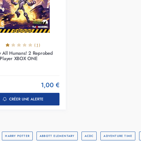
(
1
)
y All Humans! 2 Reprobed
 Player XBOX ONE
1,00 €
CRÉER UNE ALERTE
HARRY POTTER
ABBOTT ELEMENTARY
ACDC
ADVENTURE TIME