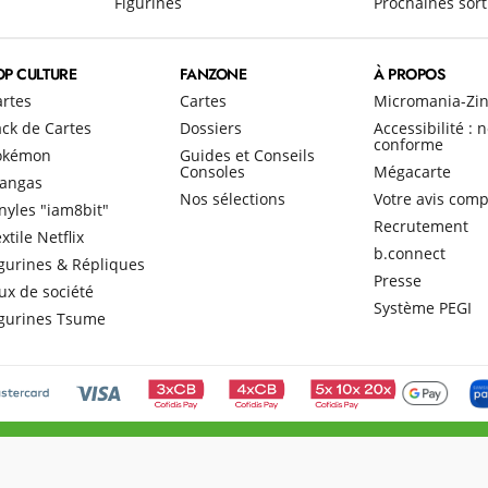
Figurines
Prochaines sort
OP CULTURE
FANZONE
À PROPOS
artes
Cartes
Micromania-Zi
ck de Cartes
Dossiers
Accessibilité : 
conforme
okémon
Guides et Conseils
Consoles
Mégacarte
angas
Nos sélections
Votre avis comp
nyles "iam8bit"
Recrutement
xtile Netflix
b.connect
gurines & Répliques
Presse
ux de société
Système PEGI
igurines Tsume
Zing
CGV
Garant