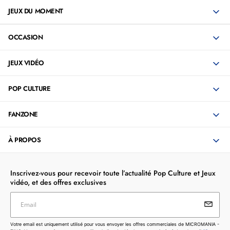
JEUX DU MOMENT
OCCASION
JEUX VIDÉO
POP CULTURE
FANZONE
À PROPOS
Inscrivez-vous pour recevoir toute l’actualité Pop Culture et Jeux
vidéo, et des offres exclusives
Email
Votre email est uniquement utilisé pour vous envoyer les
Votre email est uniquement utilisé pour vous envoyer les offres commerciales de MICROMANIA -
offres commerciales de MICROMANIA - ZING. Vous pouvez