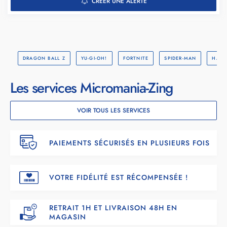
CRÉER UNE ALERTE
DRAGON BALL Z
YU-GI-OH!
FORTNITE
SPIDER-MAN
HARR
Les services Micromania-Zing
VOIR TOUS LES SERVICES
PAIEMENTS SÉCURISÉS EN PLUSIEURS FOIS
VOTRE FIDÉLITÉ EST RÉCOMPENSÉE !
RETRAIT 1H ET LIVRAISON 48H EN
MAGASIN