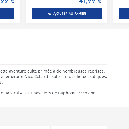
,99 €
41,99 €
AJOUTER AU PANIER
 cette aventure culte primée à de nombreuses reprises.
e téméraire Nico Collard explorent des lieux exotiques,
s.
e magistral « Les Chevaliers de Baphomet : version