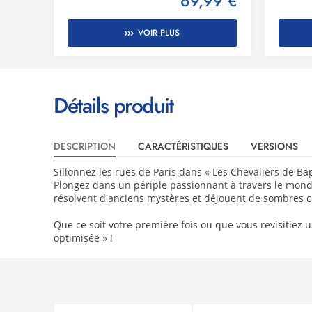
99 €
69,99 €
VOIR PLUS
Détails produit
DESCRIPTION
CARACTÉRISTIQUES
VERSIONS
Sillonnez les rues de Paris dans « Les Chevaliers de B
Plongez dans un périple passionnant à travers le monde
résolvent d'anciens mystères et déjouent de sombres co
Que ce soit votre première fois ou que vous revisitiez 
optimisée » !