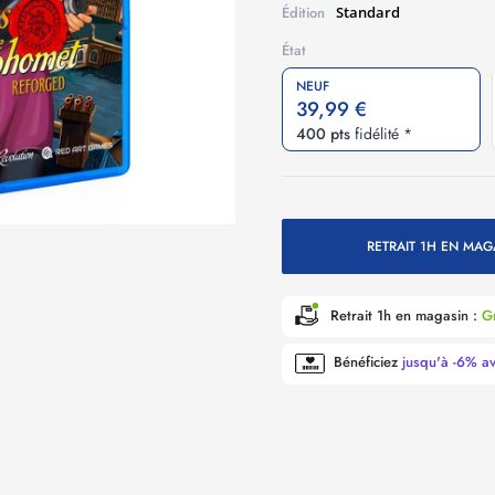
Standard
Édition
État
NEUF
39,99 €
400 pts
fidélité *
RETRAIT 1H EN MAG
Retrait 1h en magasin :
Gr
Bénéficiez
jusqu'à -6% a