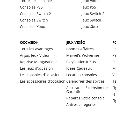
Toutes les consoles
Jeux-vidéo
Consoles PS5
Jeux PS5
Consoles Switch 2
Jeux Switch 2
Consoles Switch
Jeux Switch
Consoles Xbox
Jeux Xbox
OCCASION
JEUX VIDÉO
P
Tous les avantages
Bonnes Affaires
C
Argus Jeux Vidéo
Marvel's Wolverine
Pa
Reprise Mangas/Pop!
PlayStation®Plus
P
Les jeux d’occasion
Idées Cadeaux
M
Les consoles d’occasion
Location consoles
Vi
Les accessoires d’occasion
Calendrier des sorties
Te
Assurance Extension de
Fi
Garantie
Je
Réparez votre console
F
Autres catégories