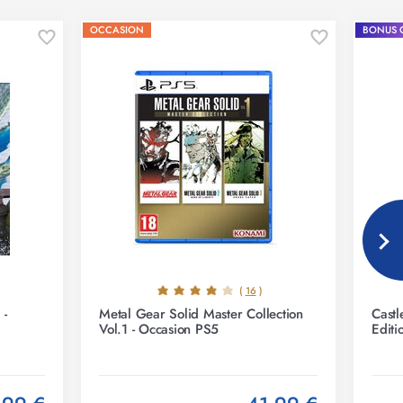
OCCASION
BONUS 
(
16
)
 -
Metal Gear Solid Master Collection
Castl
Vol.1 - Occasion PS5
Editi