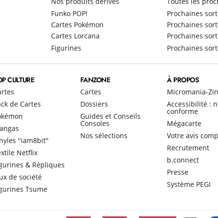
Nos produits dérivés
Toutes les proc
Funko POP!
Prochaines sort
Cartes Pokémon
Prochaines sort
Cartes Lorcana
Prochaines sort
Figurines
Prochaines sort
OP CULTURE
FANZONE
À PROPOS
artes
Cartes
Micromania-Zi
ck de Cartes
Dossiers
Accessibilité : 
conforme
okémon
Guides et Conseils
Consoles
Mégacarte
angas
Nos sélections
Votre avis comp
nyles "iam8bit"
Recrutement
xtile Netflix
b.connect
gurines & Répliques
Presse
ux de société
Système PEGI
igurines Tsume