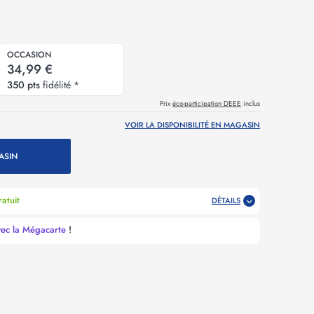
OCCASION
34,99 €
350 pts
fidélité *
Prix
éco-participation DEEE
inclus
VOIR LA DISPONIBILITÉ EN MAGASIN
ASIN
atuit
DÉTAILS
vec la Mégacarte
!