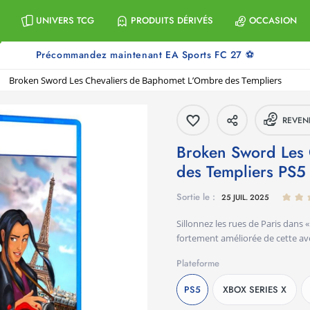
UNIVERS TCG
PRODUITS DÉRIVÉS
OCCASION
Précommandez maintenant EA Sports FC 27 ⚽
Broken Sword Les Chevaliers de Baphomet L’Ombre des Templiers
REVEN
Broken Sword Les Chevaliers de Baphomet L’Ombre
des Templiers
PS5
Sortie le :
25 JUIL. 2025
Sillonnez les rues de Paris dans
fortement améliorée de cette av
Plateforme
PS5
XBOX SERIES X