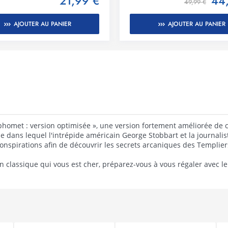
21,99 €
44
49,99 €
AJOUTER AU PANIER
AJOUTER AU PANIER
aphomet : version optimisée », une version fortement améliorée de
 dans lequel l'intrépide américain George Stobbart et la journalist
nspirations afin de découvrir les secrets arcaniques des Templier
un classique qui vous est cher, préparez-vous à vous régaler avec l