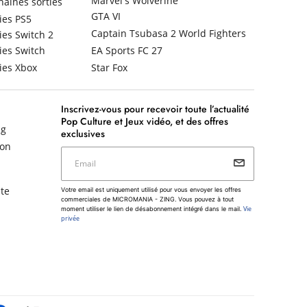
Marvel's Wolverine
haines sorties
GTA VI
ies PS5
Captain Tsubasa 2 World Fighters
ies Switch 2
ies Switch
EA Sports FC 27
ies Xbox
Star Fox
Inscrivez-vous pour recevoir toute l’actualité
Pop Culture et Jeux vidéo, et des offres
ng
exclusives
non
Email
Votre email est uniquement utilisé pour vous envoyer les
te
Votre email est uniquement utilisé pour vous envoyer les offres
offres commerciales de MICROMANIA - ZING. Vous pouvez
commerciales de MICROMANIA - ZING. Vous pouvez à tout
à tout moment utiliser le lien de désabonnement intégré dans
Vie
moment utiliser le lien de désabonnement intégré dans le mail.
le mail.
Vie privée
privée