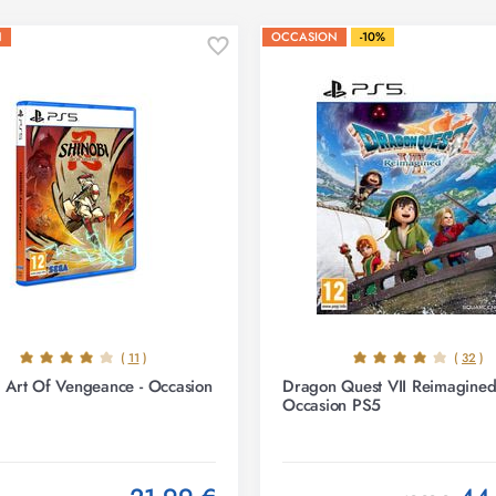
N
OCCASION
-10%
(
11
)
(
32
)
 Art Of Vengeance - Occasion
Dragon Quest VII Reimagined
Occasion PS5