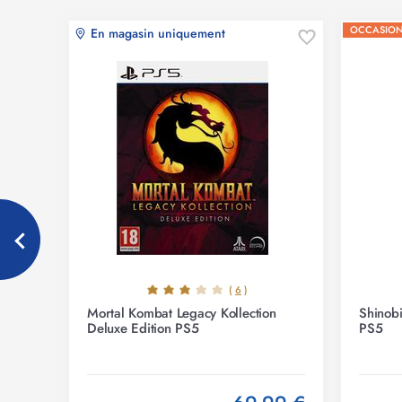
OCCASIO
En magasin uniquement
(
6
)
tion
Mortal Kombat Legacy Kollection
Shinobi
Deluxe Edition PS5
PS5