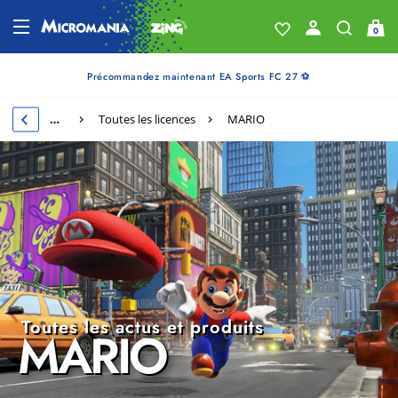
0
Précommandez maintenant EA Sports FC 27 ⚽
…
Toutes les licences
MARIO
Toutes les actus et produits
MARIO