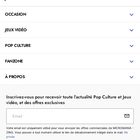
OCCASION
JEUX VIDÉO
POP CULTURE
FANZONE
À PROPOS
Inscrivez-vous pour recevoir toute l’actualité Pop Culture et Jeux
vidéo, et des offres exclusives
Email
Votre email est uniquement utilisé pour vous envoyer les
Votre email est uniquement utilisé pour vous envoyer les offres commerciales de MICROMANIA -
offres commerciales de MICROMANIA - ZING. Vous pouvez
Vie
ZING. Vous pouvez à tout moment utiliser le lien de désabonnement intégré dans le mail.
à tout moment utiliser le lien de désabonnement intégré dans
privée
le mail.
Vie privée