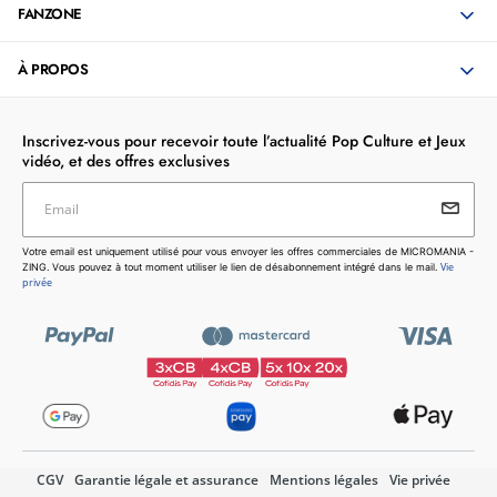
FANZONE
Fréquence:
50 Hz
60 Hz
À PROPOS
consommation d'énergie: 59 kWh
Système d'exploitation: Android TV
Compatible: Vewd
Inscrivez-vous pour recevoir toute l’actualité Pop Culture et Jeux
Montage: VESA
vidéo, et des offres exclusives
Email
Votre email est uniquement utilisé pour vous envoyer les
Votre email est uniquement utilisé pour vous envoyer les offres commerciales de MICROMANIA -
offres commerciales de MICROMANIA - ZING. Vous pouvez
Vie
ZING. Vous pouvez à tout moment utiliser le lien de désabonnement intégré dans le mail.
à tout moment utiliser le lien de désabonnement intégré dans
privée
le mail.
Vie privée
CGV
Garantie légale et assurance
Mentions légales
Vie privée