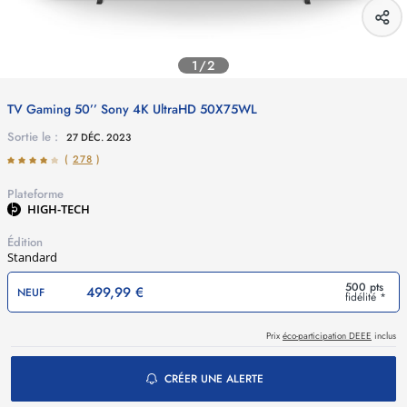
1/2
TV Gaming 50’’ Sony 4K UltraHD 50X75WL
Sortie le :
27 DÉC. 2023
(
278
)
Plateforme
HIGH-TECH
Édition
Standard
500 pts
499,99 €
NEUF
fidélité *
Prix
éco-participation DEEE
inclus
CRÉER UNE ALERTE