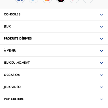
Guide vocal
Mode hôtel
Éclairage Ambiant
CONSOLES
Tension:
2 V
220-240 V
JEUX
Arrêt Automatique: Oui
Miracast: Oui
PRODUITS DÉRIVÉS
puissance: 20 W
Technologie:
LED
À VENIR
D-LED
Inclut:
Support
JEUX DU MOMENT
Télécommande
Type: Télévision
OCCASION
Produit à brancher: Oui
Fonctions:
Navigation
JEUX VIDÉO
ECO
Rapport d'aspect: 16:9
Format d'image: JPEG
POP CULTURE
Bloc d'Alimentation: Cordon d'alimentation CA
Puissance RMS: 20W