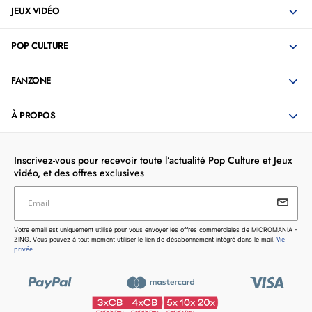
JEUX VIDÉO
POP CULTURE
FANZONE
À PROPOS
Inscrivez-vous pour recevoir toute l’actualité Pop Culture et Jeux
vidéo, et des offres exclusives
Email
Votre email est uniquement utilisé pour vous envoyer les
Votre email est uniquement utilisé pour vous envoyer les offres commerciales de MICROMANIA -
offres commerciales de MICROMANIA - ZING. Vous pouvez
Vie
ZING. Vous pouvez à tout moment utiliser le lien de désabonnement intégré dans le mail.
à tout moment utiliser le lien de désabonnement intégré dans
privée
le mail.
Vie privée