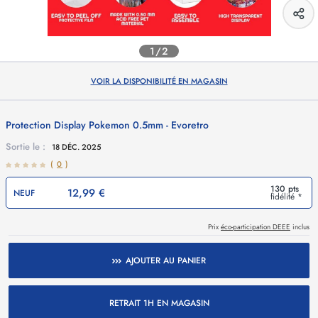
1/2
VOIR LA DISPONIBILITÉ EN MAGASIN
Protection Display Pokemon 0.5mm - Evoretro
Sortie le :
18 DÉC. 2025
(
0
)
130 pts
12,99 €
NEUF
fidélité *
Prix
éco-participation DEEE
inclus
AJOUTER AU PANIER
RETRAIT 1H EN MAGASIN