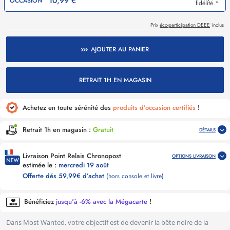
10,99 €
OCCASION
fidélité *
Prix
éco-participation DEEE
inclus
AJOUTER AU PANIER
RETRAIT 1H EN MAGASIN
Achetez en toute sérénité des
produits d’occasion certifiés
!
Retrait 1h en magasin :
Gratuit
DÉTAILS
Livraison Point Relais Chronopost
OPTIONS LIVRAISON
estimée le :
mercredi 19 août
Offerte dés 59,99€ d’achat
(hors console et livre)
Bénéficiez
jusqu'à -6% avec la Mégacarte
!
Dans Most Wanted, votre objectif est de devenir la bête noire de la