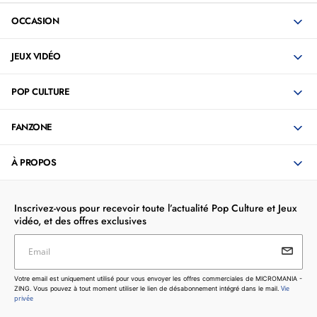
OCCASION
JEUX VIDÉO
POP CULTURE
FANZONE
À PROPOS
Inscrivez-vous pour recevoir toute l’actualité Pop Culture et Jeux
vidéo, et des offres exclusives
Email
Votre email est uniquement utilisé pour vous envoyer les
Votre email est uniquement utilisé pour vous envoyer les offres commerciales de MICROMANIA -
offres commerciales de MICROMANIA - ZING. Vous pouvez
Vie
ZING. Vous pouvez à tout moment utiliser le lien de désabonnement intégré dans le mail.
à tout moment utiliser le lien de désabonnement intégré dans
privée
le mail.
Vie privée