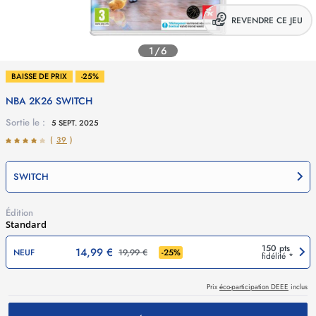
REVENDRE CE JEU
1/6
BAISSE DE PRIX
-25%
NBA 2K26
SWITCH
Sortie le :
5 SEPT. 2025
(
39
)
SWITCH
Édition
Standard
150 pts
14,99 €
NEUF
19,99 €
-
25
%
fidélité *
Prix
éco-participation DEEE
inclus