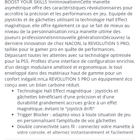
BOOST YOUR SKILLS !nnInnovationnCette manette
asymétrique offre des caractéristiques révolutionnaires pour
accroître la précision et les performances en jeu. Equipée de
joysticks et de gâchettes utilisant la technologie Hall Effect
magnétique, elle offre également ce qui se fait de mieux au
niveau de la personnalisation.nnLa manette ultime des
joueurs professionnelsnnnouvelle générationnDécouvrez la
dernière innovation de chez NACON, la REVOLUTION 5 PRO,
taillée pour le gamer pro en quête de performances.
Dépassant toutes les attentes avec sa technologie optimisée
pour la PS5. Profitez d'une interface de configuration enrichie,
d'un design modulaire amélioré et ergonomique, le tout
enveloppé dans des matériaux haut de gamme pour un
confort inégalé.nnLa REVOLUTION 5 PRO un équipement éco
conçu avec un bilan carbone réduit.
Technologie Hall Effect magnétique : joysticks et
gâchettes bénéficiant d'une précision et d'une
durabilité grandement accrues grâce à un effet
magnétique, évitant le "joystick drift"
Trigger Blocker : adaptez-vous à toute situation de jeu
en personnalisant l’amplitude de vos gâchettes
Double connectivité sans fil : connectez votre manette à
votre console, et alternez instantanément et facilement
entre le son de votre console et votre périphérique