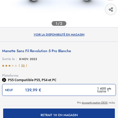
1/2
VOIR LA DISPONIBILITÉ EN MAGASIN
Manette Sans Fil Revolution 5 Pro Blanche
Sortie le :
8 NOV. 2023
(
36
)
Plateforme
PS5
Compatible PS5, PS4 et PC
1 400 pts
139,99 €
NEUF
fidélité *
Prix
éco-participation DEEE
inclus
RETRAIT 1H EN MAGASIN