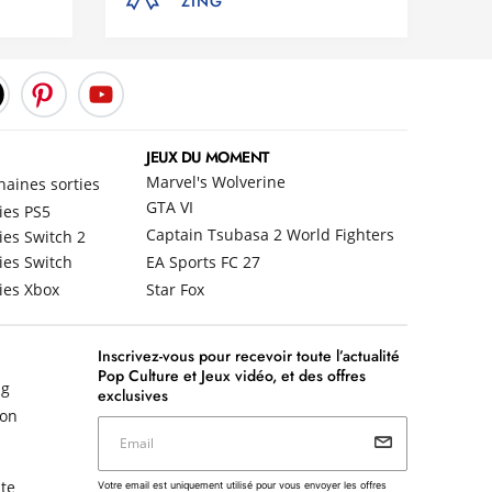
ZING
JEUX DU MOMENT
Marvel's Wolverine
haines sorties
GTA VI
ies PS5
Captain Tsubasa 2 World Fighters
ies Switch 2
ies Switch
EA Sports FC 27
ies Xbox
Star Fox
Inscrivez-vous pour recevoir toute l’actualité
Pop Culture et Jeux vidéo, et des offres
ng
exclusives
non
Email
Votre email est uniquement utilisé pour vous envoyer les
te
Votre email est uniquement utilisé pour vous envoyer les offres
offres commerciales de MICROMANIA - ZING. Vous pouvez