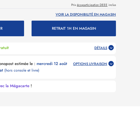
Prix
éco-participation DEEE
inclus
VOIR LA DISPONIBILITÉ EN MAGASIN
ER
RETRAIT 1H EN MAGASIN
atuit
DÉTAILS
Livraison Point Relais Chronopost estimée le :
mercredi 12 août
OPTIONS LIVRAISON
hat
(hors console et livre)
vec la Mégacarte
!