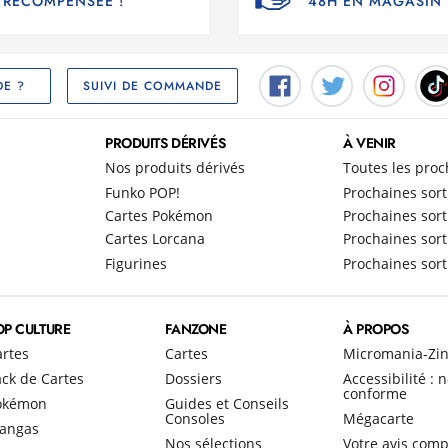
RÉCOMPENSÉE !
48H EN MAGASIN
SUIVI DE COMMANDE
DE ?
PRODUITS DÉRIVÉS
À VENIR
Nos produits dérivés
Toutes les proc
Funko POP!
Prochaines sort
Cartes Pokémon
Prochaines sort
Cartes Lorcana
Prochaines sort
Figurines
Prochaines sort
OP CULTURE
FANZONE
À PROPOS
artes
Cartes
Micromania-Zi
ck de Cartes
Dossiers
Accessibilité : 
conforme
okémon
Guides et Conseils
Consoles
Mégacarte
angas
Nos sélections
Votre avis comp