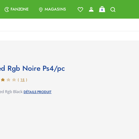
FANZONE
MAGASINS
0
 Led Rgb Noire Ps4/pc
(
15
)
Led Rgb Black
DÉTAILS PRODUIT