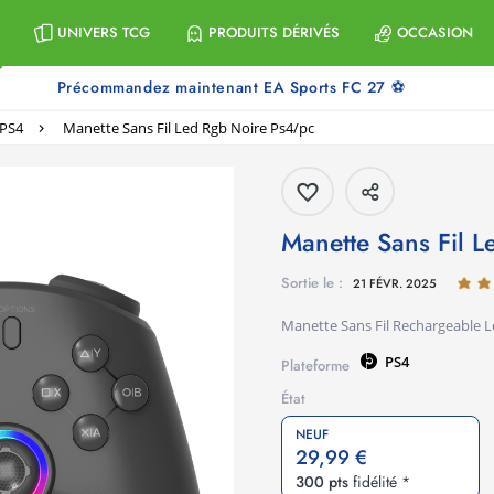
UNIVERS TCG
PRODUITS DÉRIVÉS
OCCASION
Précommandez maintenant EA Sports FC 27 ⚽
 PS4
Manette Sans Fil Led Rgb Noire Ps4/pc
Manette Sans Fil
Sortie le :
21 FÉVR. 2025
Manette Sans Fil Rechargeable 
PS4
Plateforme
État
NEUF
29,99 €
300 pts
fidélité *