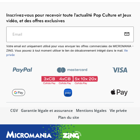
Inscrivez-vous pour recevoir toute l’actualité Pop Culture et Jeux
vidéo, et des offres exclusives
Email
Votre email est uniquement utilisé pour vous envoyer les
Votre email est uniquement utilisé pour vous envoyer les offres commerciales de MICROMANIA -
offres commerciales de MICROMANIA - ZING. Vous pouvez
Vie
ZING. Vous pouvez à tout moment utiliser le lien de désabonnement intégré dans le mail.
à tout moment utiliser le lien de désabonnement intégré dans
privée
le mail.
Vie privée
CGV
Garantie légale et assurance
Mentions légales
Vie privée
Plan du site