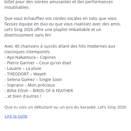
billet pour des soirées amusantes et des performances
inoubliables.
Que vous échauffiez vos cordes vocales en solo, que vous
fassiez équipe en duo ou que vous rivalisiez avec des amis,
Let’s Sing 2026 offre une playlist imbattable et un
divertissement sans fin!
Avec 40 chansons à succès allant des hits modernes aux
classiques intemporels.
- Aya Nakamura – Copines
- Pierre Garnier – Ceux qu'on était
- Louane – La pluie
- THEODORT – Wayeh
- Selena Gomez – Single Soon
- Soprano – Mon précieux
- Billie Eilish – BIRDS OF A FEATHER
...et bien d'autres !
Que tu sois un débutant ou un pro du karaoké, Let’s Sing 2026
t’invite à briller sur scène.
Lire la suite
Prépare-toi à faire le show !
Chantez avec les vidéos officielles pour une expérience
authentique.