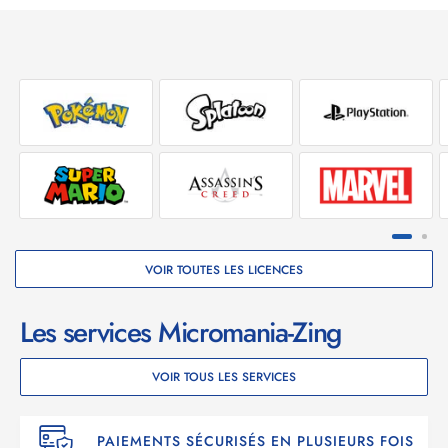
4 modes de jeu excitants en solo ou en groupe.
Jusqu’à 4 joueurs – parfait pour animer des soirées ou
des moments en famille.
Utilisez votre smartphone comme micro avec
l'application companion gratuite.
1 mois de Pass VIP gratuit inclus – débloquez plus de
180 chansons supplémentaires.
VOIR TOUTES LES LICENCES
Les services Micromania-Zing
VOIR TOUS LES SERVICES
PAIEMENTS SÉCURISÉS EN PLUSIEURS FOIS