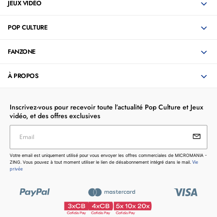
JEUX VIDÉO
POP CULTURE
FANZONE
À PROPOS
Inscrivez-vous pour recevoir toute l’actualité Pop Culture et Jeux
vidéo, et des offres exclusives
Email
Votre email est uniquement utilisé pour vous envoyer les
Votre email est uniquement utilisé pour vous envoyer les offres commerciales de MICROMANIA -
offres commerciales de MICROMANIA - ZING. Vous pouvez
Vie
ZING. Vous pouvez à tout moment utiliser le lien de désabonnement intégré dans le mail.
à tout moment utiliser le lien de désabonnement intégré dans
privée
le mail.
Vie privée