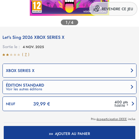
REVENDRE CE JEU
1/4
Let's Sing 2026
XBOX SERIES X
Sortie le :
4 NOV. 2025
(
7
)
XBOX SERIES X
ÉDITION STANDARD
Voir les autres éditions
400 pts
39,99 €
NEUF
fidélité *
Prix
éco-participation DEEE
inclus
AJOUTER AU PANIER