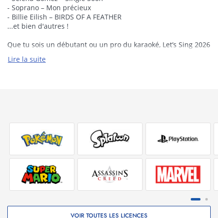
- Soprano – Mon précieux
- Billie Eilish – BIRDS OF A FEATHER
...et bien d'autres !
Que tu sois un débutant ou un pro du karaoké, Let’s Sing 2026
t’invite à briller sur scène.
Lire la suite
Prépare-toi à faire le show !
Chantez avec les vidéos officielles pour une expérience
authentique.
4 modes de jeu excitants en solo ou en groupe.
Jusqu’à 4 joueurs – parfait pour animer des soirées ou
des moments en famille.
Utilisez votre smartphone comme micro avec
l'application companion gratuite.
1 mois de Pass VIP gratuit inclus – débloquez plus de
180 chansons supplémentaires.
VOIR TOUTES LES LICENCES