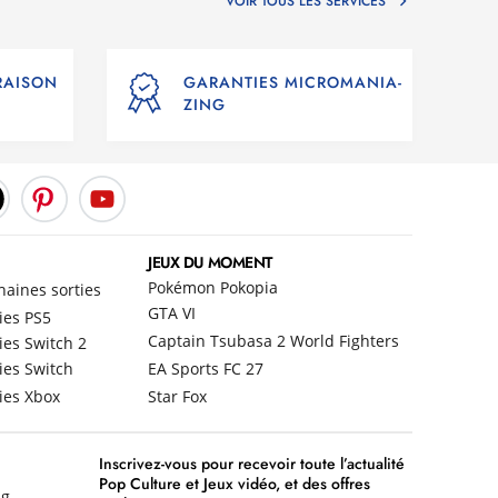
VOIR TOUS LES SERVICES
VRAISON
GARANTIES MICROMANIA-
ZING
JEUX DU MOMENT
Pokémon Pokopia
haines sorties
GTA VI
ies PS5
Captain Tsubasa 2 World Fighters
ies Switch 2
ies Switch
EA Sports FC 27
ies Xbox
Star Fox
Inscrivez-vous pour recevoir toute l’actualité
Pop Culture et Jeux vidéo, et des offres
ng