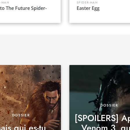
R-MAN
SPIDER-MAN
to The Future Spider-
Easter Egg
DOSSIER
[SPOILERS] A
DOSSIER
ais qui es-tu,
Venom 3, qu