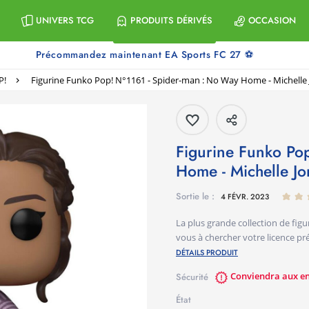
UNIVERS TCG
PRODUITS DÉRIVÉS
OCCASION
Précommandez maintenant EA Sports FC 27 ⚽
P!
Figurine Funko Pop! N°1161 - Spider-man : No Way Home - Michelle
Figurine Funko Pop! N°1161 - Spider-man : No Way
Home - Michelle J
Sortie le :
4 FÉVR. 2023
La plus grande collection de fi
vous à chercher votre licence pr
DÉTAILS PRODUIT
Conviendra aux enf
Sécurité
État