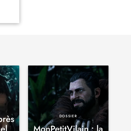
près
DOSSIER
el
MonPetitVilain : la