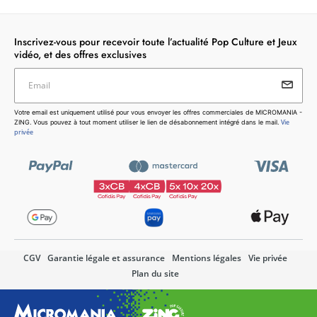
Inscrivez-vous pour recevoir toute l’actualité Pop Culture et Jeux
vidéo, et des offres exclusives
Email
Votre email est uniquement utilisé pour vous envoyer les
Votre email est uniquement utilisé pour vous envoyer les offres commerciales de MICROMANIA -
offres commerciales de MICROMANIA - ZING. Vous pouvez
Vie
ZING. Vous pouvez à tout moment utiliser le lien de désabonnement intégré dans le mail.
à tout moment utiliser le lien de désabonnement intégré dans
privée
le mail.
Vie privée
CGV
Garantie légale et assurance
Mentions légales
Vie privée
Plan du site