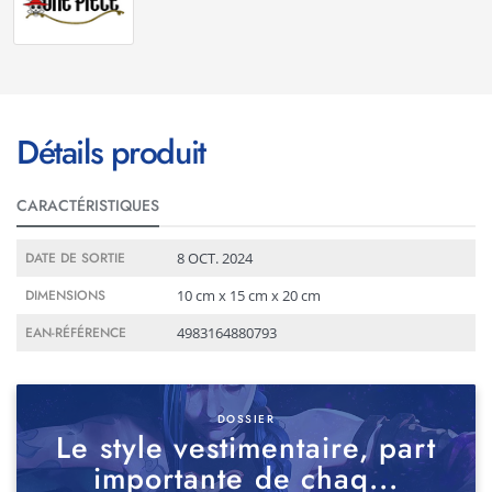
Détails produit
CARACTÉRISTIQUES
Détails produit
DATE DE SORTIE
8 OCT. 2024
DIMENSIONS
10 cm x 15 cm x 20 cm
EAN-RÉFÉRENCE
4983164880793
DOSSIER
Le style vestimentaire, part
importante de chaq...