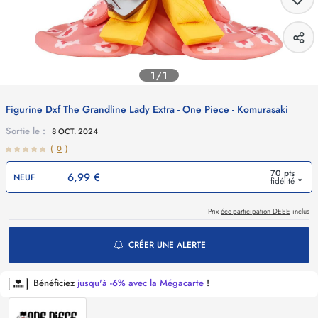
1/1
Figurine Dxf The Grandline Lady Extra - One Piece - Komurasaki
Sortie le :
8 OCT. 2024
(
0
)
70 pts
6,99 €
NEUF
fidélité *
Prix
éco-participation DEEE
inclus
CRÉER UNE ALERTE
Bénéficiez
jusqu'à -6% avec la Mégacarte
!