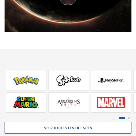
laisseront aucun répit.
PERCEZ LE MYSTÈRE À BORD DE L’USG ISHIMURA
Ce qui a commencé comme une mission de réparation de
routine pour l’ingénieur Isaac Clarke et l’équipage de l’USG
Kellion se transforme rapidement en une lutte pour la survie,
tandis que la vérité sur les horreurs à bord commence à se
dévoiler. Vivez une aventure narrative enrichie et découvrez
les sombres secrets derrière les événements de l’USG
Ishimura, grâce aux derniers rapports de l’équipage au destin
tragique, et vos rencontres avec les rares survivants toujours
présents.
IMPROVISEZ POUR SURVIVRE
Faites face à la terreur qui règne à bord de l’USG Ishimura, à
l’aide de mécaniques de jeu stratégiques qui ont défini le
genre, vous permettant de démembrer vos adversaires.
Transformez et améliorez les outils d’ingénieur d’Isaac pour
tuer et démembrer les ennemis de façon créative. Ôtez-leur
la chair et les os.
VOIR TOUTES LES LICENCES