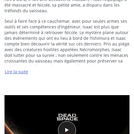
été massacré et Nicole, sa petite amie, a disparu dans les
tréfonds du vaisseau.
Seul à faire face à ce cauchemar, avec pour seules armes ses
outils et ses compétences d'ingénieur, Isaac est plus que
jamais déterminé à retrouver Nicole. Le mystère plane autour
des événements qui ont eu lieu à bord de l’Ishimura et Isaac
compte bien découvrir la vérité sur ces derniers. Pris au piège
avec des créatures hostiles appelées Nécromorphes, Isaac
doit lutter pour sa survie ; non seulement contre les menaces
croissantes du vaisseau mais également pour préserver sa
santé mentale face aux horreurs qu'il va vivre.
Lire la suite
Dead Space sera disponible sur PlayStation®5, Xbox Series
X|S et PC.
PLONGEZ DANS L’HORREUR SF NOUVELLE GÉNÉRATION
Un classique de la SF d’horreur revient entièrement recréé,
avec un rendu visuel accru et fidèle au jeu original, et un son
atmosphérique 3D. Des pièces et espaces de travail terrifiants
d’un équipage massacré aux sons étranges d’un vaisseau
laissé à l’abandon, vous explorerez un cadre SF époustouflant,
rempli de moments imprévisibles et tendus qui ne vous