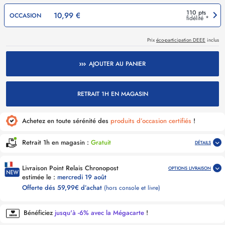
110 pts
10,99 €
OCCASION
fidélité *
Prix
éco-participation DEEE
inclus
AJOUTER AU PANIER
RETRAIT 1H EN MAGASIN
Achetez en toute sérénité des
produits d’occasion certifiés
!
Retrait 1h en magasin :
Gratuit
DÉTAILS
Livraison Point Relais Chronopost
OPTIONS LIVRAISON
estimée le :
mercredi 19 août
Offerte dés 59,99€ d’achat
(hors console et livre)
Bénéficiez
jusqu'à -6% avec la Mégacarte
!