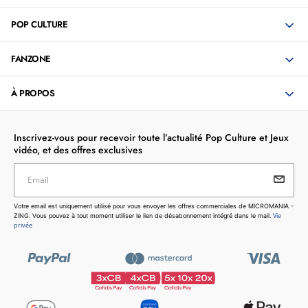
POP CULTURE
FANZONE
À PROPOS
Inscrivez-vous pour recevoir toute l’actualité Pop Culture et Jeux
vidéo, et des offres exclusives
Email
Votre email est uniquement utilisé pour vous envoyer les
Votre email est uniquement utilisé pour vous envoyer les offres commerciales de MICROMANIA -
offres commerciales de MICROMANIA - ZING. Vous pouvez
Vie
ZING. Vous pouvez à tout moment utiliser le lien de désabonnement intégré dans le mail.
à tout moment utiliser le lien de désabonnement intégré dans
privée
le mail.
Vie privée