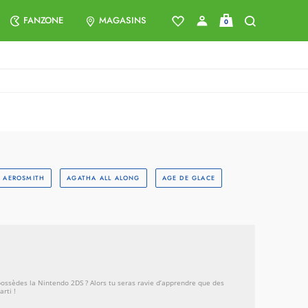
FANZONE
MAGASINS
0
AEROSMITH
AGATHA ALL ALONG
AGE DE GLACE
 possèdes la Nintendo 2DS ? Alors tu seras ravie d’apprendre que des
rti !