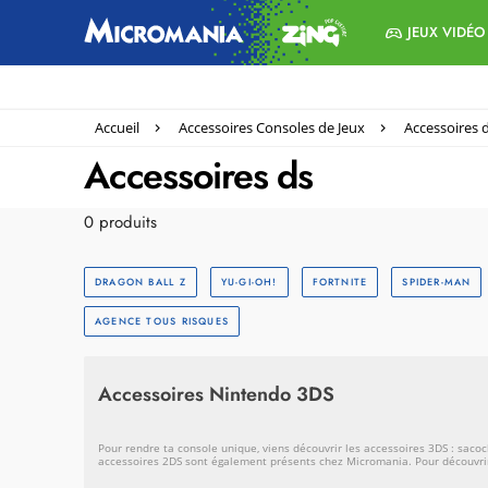
JEUX VIDÉO
Accueil
Accessoires Consoles de Jeux
Accessoires 
Accessoires ds
0 produits
DRAGON BALL Z
YU-GI-OH!
FORTNITE
SPIDER-MAN
AGENCE TOUS RISQUES
Accessoires Nintendo 3DS
Pour rendre ta console unique, viens découvrir les accessoires 3DS : sacoc
accessoires 2DS sont également présents chez Micromania. Pour découvrir tou