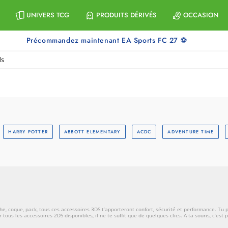
UNIVERS TCG
PRODUITS DÉRIVÉS
OCCASION
Précommandez maintenant EA Sports FC 27 ⚽
ds
HARRY POTTER
ABBOTT ELEMENTARY
ACDC
ADVENTURE TIME
he, coque, pack, tous ces accessoires 3DS t’apporteront confort, sécurité et performance. Tu
s les accessoires 2DS disponibles, il ne te suffit que de quelques clics. A ta souris, c’est pa