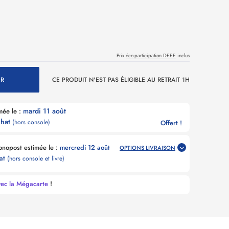
Prix
éco-participation DEEE
inclus
ER
CE PRODUIT N'EST PAS ÉLIGIBLE AU RETRAIT 1H
mardi 11 août
n magasin estimée le :
chat
(hors console)
Offert !
Livraison Point Relais Chronopost estimée le :
mercredi 12 août
OPTIONS LIVRAISON
hat
(hors console et livre)
vec la Mégacarte
!