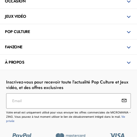
OCCASION
JEUX VIDÉO
POP CULTURE
FANZONE
À PROPOS
Inscrivez-vous pour recevoir toute l’actualité Pop Culture et Jeux
vidéo, et des offres exclusives
Email
Votre email est uniquement utilisé pour vous envoyer les
Votre email est uniquement utilisé pour vous envoyer les offres commerciales de MICROMANIA -
offres commerciales de MICROMANIA - ZING. Vous pouvez
Vie
ZING. Vous pouvez à tout moment utiliser le lien de désabonnement intégré dans le mail.
à tout moment utiliser le lien de désabonnement intégré dans
privée
le mail.
Vie privée