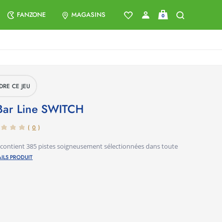
FANZONE
MAGASINS
0
DRE CE JEU
 Bar Line
SWITCH
(
0
)
ntient 385 pistes soigneusement sélectionnées dans toute
ILS PRODUIT