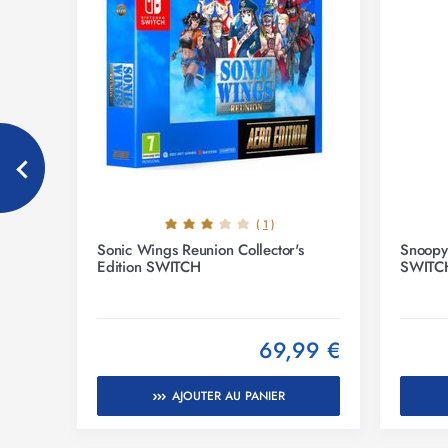
(
1
)
Sonic Wings Reunion Collector's
Snoopy
Edition SWITCH
SWITC
*
99 €
69,99 €
AJOUTER AU PANIER