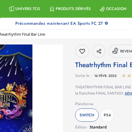
UNIVERS TCG
PRODUITS DÉRIVÉS
OCCASION
Précommandez maintenant EA Sports FC 27 ⚽
heatrhythm Final Bar Line
REVEN
Theatrhythm Final
Sortie le :
16 FÉVR. 2023
THEATRHYTHM FINAL BAR LINE co
la franchise FINAL FANTASY.
DÉTA
Plateforme
SWITCH
PS4
Standard
Édition