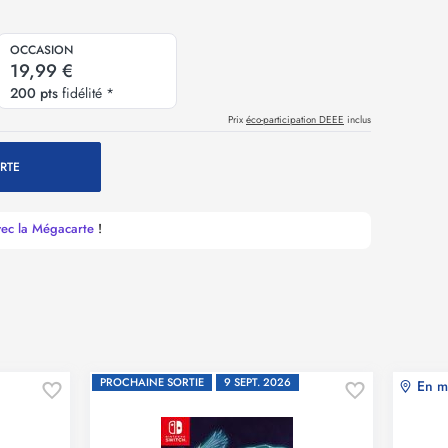
OCCASION
19,99 €
200 pts
fidélité *
Prix
éco-participation DEEE
inclus
RTE
vec la Mégacarte
!
PROCHAINE SORTIE
9 SEPT. 2026
En m