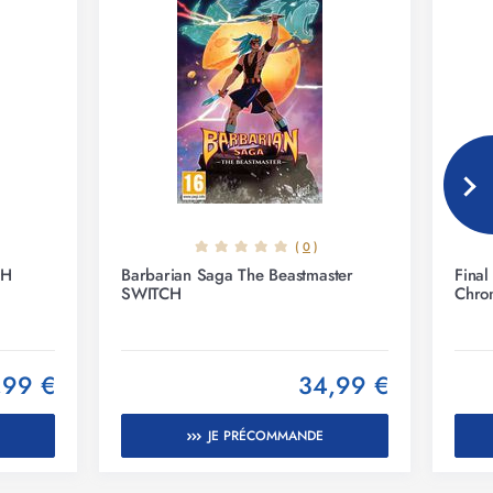
(
0
)
CH
Barbarian Saga The Beastmaster
Final
SWITCH
Chro
,99 €
34,99 €
JE PRÉCOMMANDE