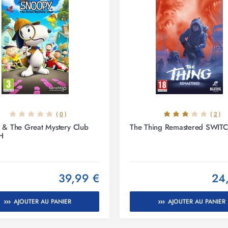
(
0
)
(
2
)
 & The Great Mystery Club
The Thing Remastered SWIT
H
39,99 €
24
AJOUTER AU PANIER
AJOUTER AU PANIER