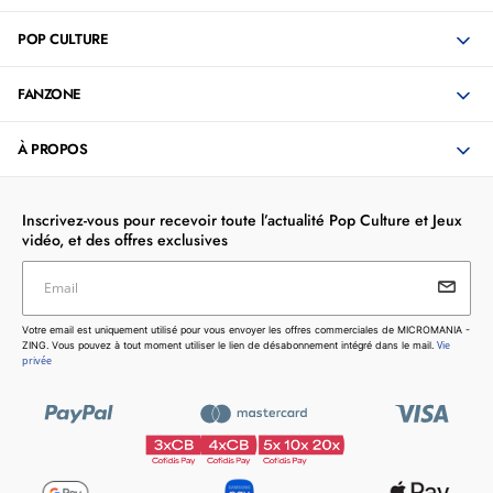
POP CULTURE
FANZONE
À PROPOS
Inscrivez-vous pour recevoir toute l’actualité Pop Culture et Jeux
vidéo, et des offres exclusives
Email
Votre email est uniquement utilisé pour vous envoyer les
Votre email est uniquement utilisé pour vous envoyer les offres commerciales de MICROMANIA -
offres commerciales de MICROMANIA - ZING. Vous pouvez
Vie
ZING. Vous pouvez à tout moment utiliser le lien de désabonnement intégré dans le mail.
à tout moment utiliser le lien de désabonnement intégré dans
privée
le mail.
Vie privée