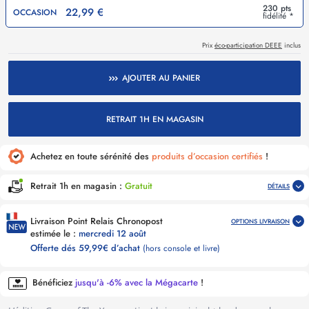
230 pts
22,99 €
OCCASION
fidélité *
Prix
éco-participation DEEE
inclus
AJOUTER AU PANIER
RETRAIT 1H EN MAGASIN
Achetez en toute sérénité des
produits d’occasion certifiés
!
Retrait 1h en magasin :
Gratuit
DÉTAILS
Livraison Point Relais Chronopost
OPTIONS LIVRAISON
estimée le :
mercredi 12 août
Offerte dés 59,99€ d’achat
(hors console et livre)
Bénéficiez
jusqu'à -6% avec la Mégacarte
!