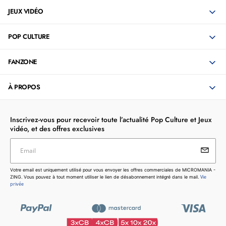
JEUX VIDÉO
POP CULTURE
FANZONE
À PROPOS
Inscrivez-vous pour recevoir toute l’actualité Pop Culture et Jeux
vidéo, et des offres exclusives
Email
Votre email est uniquement utilisé pour vous envoyer les
Votre email est uniquement utilisé pour vous envoyer les offres commerciales de MICROMANIA -
offres commerciales de MICROMANIA - ZING. Vous pouvez
Vie
ZING. Vous pouvez à tout moment utiliser le lien de désabonnement intégré dans le mail.
à tout moment utiliser le lien de désabonnement intégré dans
privée
le mail.
Vie privée