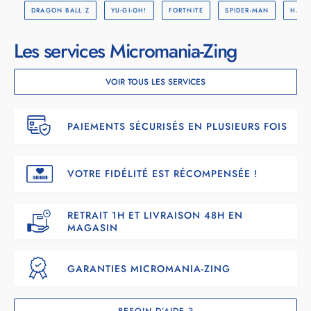
DRAGON BALL Z
YU-GI-OH!
FORTNITE
SPIDER-MAN
HARR
Les services Micromania-Zing
VOIR TOUS LES SERVICES
PAIEMENTS SÉCURISÉS EN PLUSIEURS FOIS
VOTRE FIDÉLITÉ EST RÉCOMPENSÉE !
RETRAIT 1H ET LIVRAISON 48H EN
MAGASIN
GARANTIES MICROMANIA-ZING
BESOIN D’AIDE ?