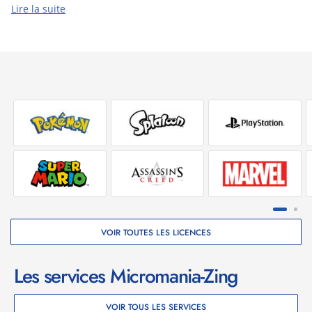
Lire la suite
Portable à là main : Oui
Type de fermeture : Fermeture éclair
Emplacement de carte de jeu : Oui
Nombre d'emplacements de cartes de jeu : 6
Quantité : 1
Plates-formes de jeux prises en charge : Nintendo
Switch;Nintendo Switch 2;Nintendo Switch Lite;Nintendo
Switch OLED
VOIR TOUTES LES LICENCES
Les services Micromania-Zing
VOIR TOUS LES SERVICES