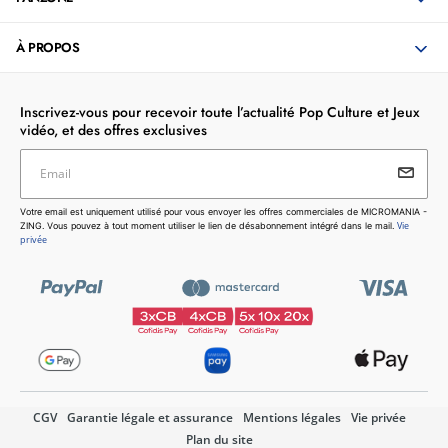
À PROPOS
Inscrivez-vous pour recevoir toute l’actualité Pop Culture et Jeux
vidéo, et des offres exclusives
Email
Votre email est uniquement utilisé pour vous envoyer les
Votre email est uniquement utilisé pour vous envoyer les offres commerciales de MICROMANIA -
offres commerciales de MICROMANIA - ZING. Vous pouvez
Vie
ZING. Vous pouvez à tout moment utiliser le lien de désabonnement intégré dans le mail.
à tout moment utiliser le lien de désabonnement intégré dans
privée
le mail.
Vie privée
CGV
Garantie légale et assurance
Mentions légales
Vie privée
Plan du site