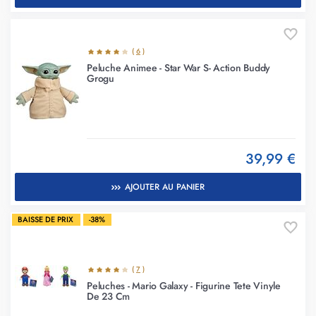
(
6
)
Peluche Animee - Star War S- Action Buddy
Grogu
39,99 €
AJOUTER AU PANIER
BAISSE DE PRIX
-38%
(
7
)
Peluches - Mario Galaxy - Figurine Tete Vinyle
De 23 Cm