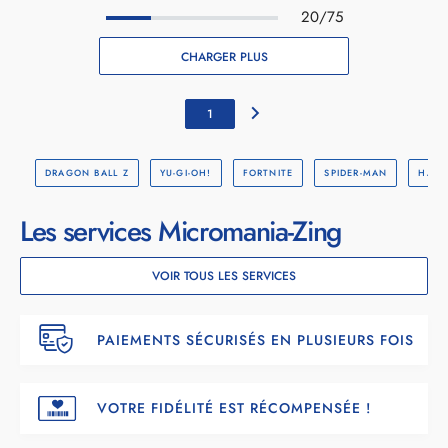
20/75
CHARGER PLUS
1
DRAGON BALL Z
YU-GI-OH!
FORTNITE
SPIDER-MAN
HARR
Les services Micromania-Zing
VOIR TOUS LES SERVICES
PAIEMENTS SÉCURISÉS EN PLUSIEURS FOIS
VOTRE FIDÉLITÉ EST RÉCOMPENSÉE !