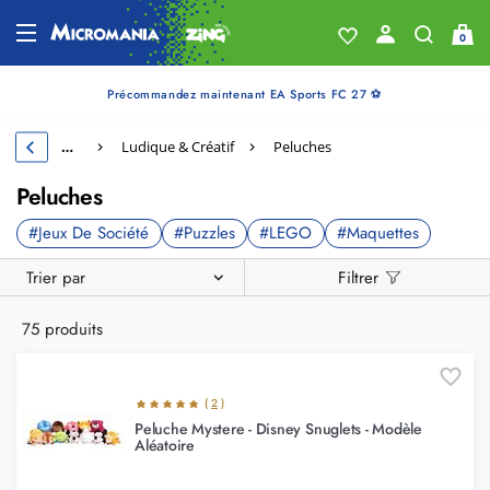
0
Précommandez maintenant EA Sports FC 27 ⚽
…
Ludique & Créatif
Peluches
Peluches
#Jeux De Société
#Puzzles
#LEGO
#Maquettes
Trier par
Filtrer
75 produits
(
2
)
Peluche Mystere - Disney Snuglets - Modèle
Aléatoire