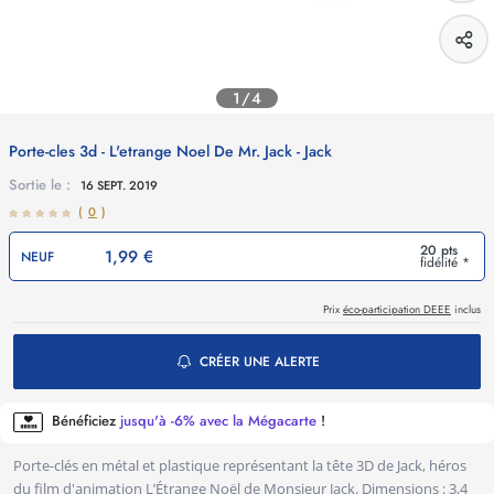
1/4
Porte-cles 3d - L'etrange Noel De Mr. Jack - Jack
Sortie le :
16 SEPT. 2019
(
0
)
20 pts
1,99 €
NEUF
fidélité *
Prix
éco-participation DEEE
inclus
CRÉER UNE ALERTE
Bénéficiez
jusqu'à -6% avec la Mégacarte
!
Porte-clés en métal et plastique représentant la tête 3D de Jack, héros
du film d'animation L’Étrange Noël de Monsieur Jack. Dimensions : 3,4