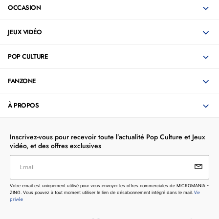
OCCASION
JEUX VIDÉO
POP CULTURE
FANZONE
À PROPOS
Inscrivez-vous pour recevoir toute l’actualité Pop Culture et Jeux
vidéo, et des offres exclusives
Email
Votre email est uniquement utilisé pour vous envoyer les
Votre email est uniquement utilisé pour vous envoyer les offres commerciales de MICROMANIA -
offres commerciales de MICROMANIA - ZING. Vous pouvez
Vie
ZING. Vous pouvez à tout moment utiliser le lien de désabonnement intégré dans le mail.
à tout moment utiliser le lien de désabonnement intégré dans
privée
le mail.
Vie privée