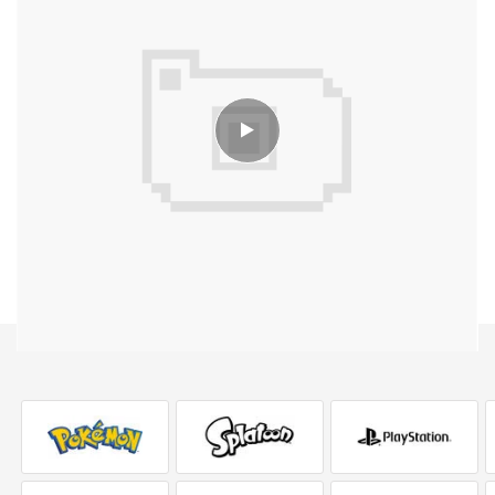
Nommez un chef pour votre aventure parmi quatre
différentes classes de personnages: l'explorateur, la
marchande, le boucanier et la femme pirate, chacun
disposant d'avantages et d'inconvénients.
Embarquez pour quatre campagnes solo qui vous
permettront de suivre la progression de chaque nation
dans sa quête de suprématie.
Commercez avec 60 villes des Caraïbes dans un
immense monde en 3D. Restez à l'écart des falaises,
des eaux peu profondes et des zones orageuses afin
d'optimiser vos routes commerciales.
Choisissez parmi 50 bâtiments, dont 25 sites de
production, afin de produire différents biens allant du
rhum aux marchandises de luxe.
Construisez des bâtiments dotés d'effets environnants
qui permettent d'optimiser la productivité et de gérer
l'humeur de vos citoyens.
Profitez de 18 types de navires authentiques datant de
la fin du 16e siècle et du 17e. Affrontez de puissants
capitaines au cours d'incroyables batailles navales
tactiques au tour par tour.
Débloquez des licences, des permis de construire, de
nouveaux bâtiments et bateaux en augmentant votre
réputation auprès de votre nation.