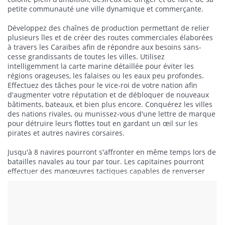
petite communauté une ville dynamique et commerçante.
Développez des chaînes de production permettant de relier
plusieurs îles et de créer des routes commerciales élaborées
à travers les Caraïbes afin de répondre aux besoins sans-
cesse grandissants de toutes les villes. Utilisez
intelligemment la carte marine détaillée pour éviter les
régions orageuses, les falaises ou les eaux peu profondes.
Effectuez des tâches pour le vice-roi de votre nation afin
d'augmenter votre réputation et de débloquer de nouveaux
bâtiments, bateaux, et bien plus encore. Conquérez les villes
des nations rivales, ou munissez-vous d'une lettre de marque
pour détruire leurs flottes tout en gardant un œil sur les
pirates et autres navires corsaires.
Jusqu'à 8 navires pourront s'affronter en même temps lors de
batailles navales au tour par tour. Les capitaines pourront
effectuer des manœuvres tactiques capables de renverser
des situations critiques afin de remporter la victoire.
Lire la suite
Faites votre choix parmi quatre puissances coloniales :
l'Angleterre, la France, l'Espagne et les Pays-Bas.
Chacune d'entre elles offre des bénéfices différents et
un style de jeu unique.