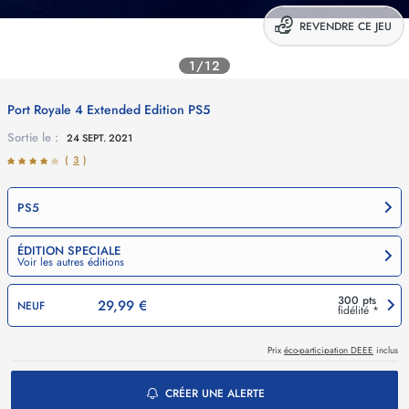
REVENDRE CE JEU
1/12
Port Royale 4 Extended Edition
PS5
Sortie le :
24 SEPT. 2021
(
3
)
PS5
ÉDITION SPECIALE
Voir les autres éditions
300 pts
29,99 €
NEUF
fidélité *
Prix
éco-participation DEEE
inclus
CRÉER UNE ALERTE