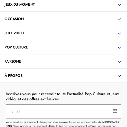
JEUX DU MOMENT
OCCASION
JEUX VIDÉO
POP CULTURE
FANZONE
À PROPOS
Inscrivez-vous pour recevoir toute l’actualité Pop Culture et Jeux
vidéo, et des offres exclusives
Email
Votre email est uniquement utilisé pour vous envoyer les
Votre email est uniquement utilisé pour vous envoyer les offres commerciales de MICROMANIA -
offres commerciales de MICROMANIA - ZING. Vous pouvez
Vie
ZING. Vous pouvez à tout moment utiliser le lien de désabonnement intégré dans le mail.