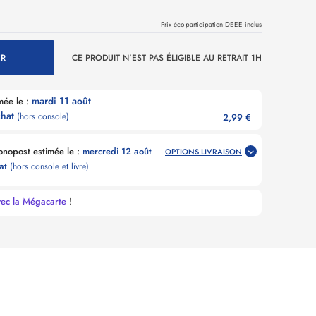
Prix
éco-participation DEEE
inclus
ER
CE PRODUIT N'EST PAS ÉLIGIBLE AU RETRAIT 1H
mardi 11 août
n magasin estimée le :
chat
(hors console)
2,99 €
Livraison Point Relais Chronopost estimée le :
mercredi 12 août
OPTIONS LIVRAISON
hat
(hors console et livre)
vec la Mégacarte
!