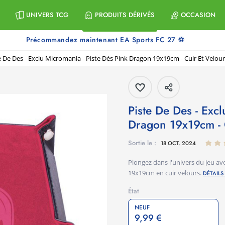
UNIVERS TCG
PRODUITS DÉRIVÉS
OCCASION
Précommandez maintenant EA Sports FC 27 ⚽
e De Des - Exclu Micromania - Piste Dés Pink Dragon 19x19cm - Cuir Et Velour
Piste De Des - Exclu Micromania - Piste Dés Pink
Dragon 19x19cm - 
Sortie le :
18 OCT. 2024
Plongez dans l'univers du jeu ave
19x19cm en cuir velours.
DÉTAILS
État
NEUF
9,99 €