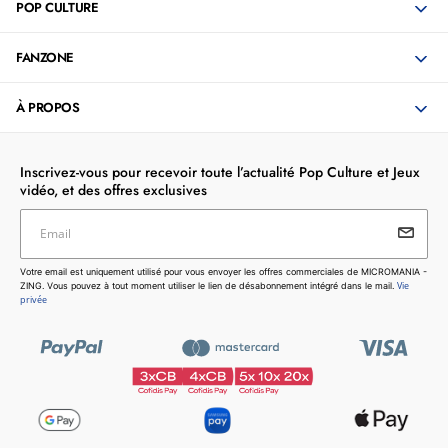
POP CULTURE
FANZONE
À PROPOS
Inscrivez-vous pour recevoir toute l’actualité Pop Culture et Jeux
vidéo, et des offres exclusives
Email
Votre email est uniquement utilisé pour vous envoyer les
Votre email est uniquement utilisé pour vous envoyer les offres commerciales de MICROMANIA -
offres commerciales de MICROMANIA - ZING. Vous pouvez
Vie
ZING. Vous pouvez à tout moment utiliser le lien de désabonnement intégré dans le mail.
à tout moment utiliser le lien de désabonnement intégré dans
privée
le mail.
Vie privée