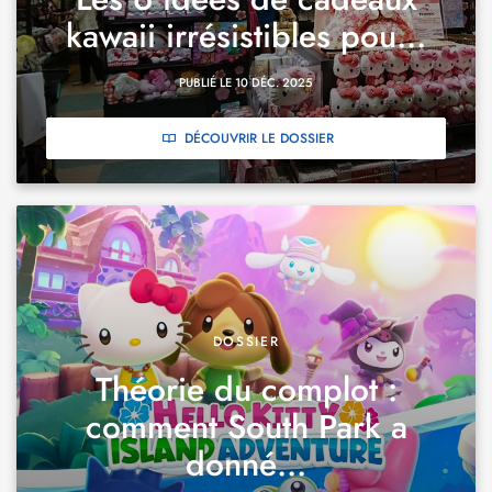
kawaii irrésistibles pou...
PUBLIÉ LE 10 DÉC. 2025
DÉCOUVRIR LE DOSSIER
DOSSIER
Théorie du complot :
comment South Park a
donné...