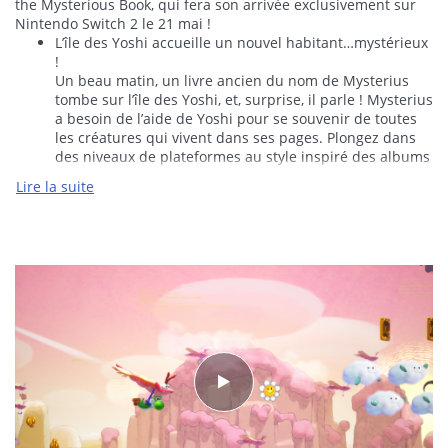
the Mysterious Book, qui fera son arrivée exclusivement sur
Nintendo Switch 2 le 21 mai !
L’île des Yoshi accueille un nouvel habitant…mystérieux
!
Un beau matin, un livre ancien du nom de Mysterius
tombe sur l’île des Yoshi, et, surprise, il parle ! Mysterius
a besoin de l’aide de Yoshi pour se souvenir de toutes
les créatures qui vivent dans ses pages. Plongez dans
des niveaux de plateformes au style inspiré des albums
d’illustrations et partez à la rencontre d’un nouveau
Lire la suite
bestiaire !
Goûtez, essayez, soyez curieux !
Une fois immergé dans un chapitre, explorez chaque
habitat avec Yoshi et faites des expériences pour en
apprendre plus sur les créatures qui y vivent. Que font-
elles ? Quel est leur goût ? Comment interagissent-elles
avec l’environnement ou avec les autres créatures ?
Comment réagiront-elles si vous les écrasez, si vous les
transportez ou si vous leur donnez un morceau de fruit
? Il n'y a qu'un moyen de le savoir ! Par exemple
Bulnouille, la petite grenouille, a un gout savonneux et
émet des bulles dans lesquels Yoshi peut monter !
Yoshi quant à lui peut sauter, effectuer des attaques
plongeantes avec son nez et surtout avaler des