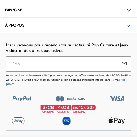
FANZONE
À PROPOS
Inscrivez-vous pour recevoir toute l’actualité Pop Culture et Jeux
vidéo, et des offres exclusives
Email
Votre email est uniquement utilisé pour vous envoyer les
Votre email est uniquement utilisé pour vous envoyer les offres commerciales de MICROMANIA -
offres commerciales de MICROMANIA - ZING. Vous pouvez
Vie
ZING. Vous pouvez à tout moment utiliser le lien de désabonnement intégré dans le mail.
à tout moment utiliser le lien de désabonnement intégré dans
privée
le mail.
Vie privée