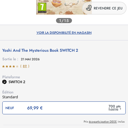
REVENDRE CE JEU
1/15
VOIR LA DISPONIBILITÉ EN MAGASIN
Yoshi And The Mysterious Book
SWITCH 2
Sortie le :
21 MAI 2026
(
89
)
Plateforme
SWITCH 2
Édition
Standard
700 pts
69,99 €
NEUF
fidélité *
Prix
éco-participation DEEE
inclus