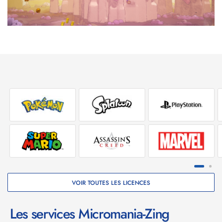
créatures pour avoir des œufs qui lui servent de
munition !
Explorateur Yoshi, arriverez-vous à tout découvrir ?
En essayant de nouvelles choses avec chaque créature,
vous ferez naturellement des découvertes, terminerez
les habitats, collecterez des étoiles et débloquerez des
pages à explorer. Vous pouvez également donner un
nom à chaque créature pour développer le bestiaire de
votre imagination !
Dans chaque niveau, des étoiles et des fleurs spéciales
sont cachées et vous donneront accès à des bonus si
vous les découvrez toutes !
VOIR TOUTES LES LICENCES
Les services Micromania-Zing