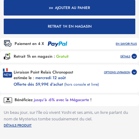
AJOUTER AU PANIER
RETRAIT 1H EN MAGASIN
Paiement en 4 X
EN SAVOIR PLUS
Retrait 1h en magasin :
Gratuit
DÉTAILS
Livraison Point Relais Chronopost
OPTIONS LIVRAISON
estimée le :
mercredi 12 août
Offerte dés 59,99€ d’achat
(hors console et livre)
Bénéficiez
jusqu'à -6% avec la Mégacarte
!
Un beau jour, sur l'île où vivent Yoshi et ses amis, un livre parlant du
nom de Mysterius tombe soudainement du ciel.
DÉTAILS PRODUIT