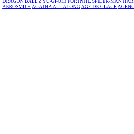
DRAGON BALL Z
YU-GI-OH!
FORTNITE
SPIDER-MAN
HAR
AEROSMITH
AGATHA ALL ALONG
AGE DE GLACE
AGENC