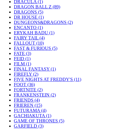
DRACULA
(1)
DRAGON BALL Z
(89)
DRAGONS
(5)
DR HOUSE
(1)
DUNGEONS&DRAGONS
(2)
ENCANTO
(1)
ERYKAH BADU
(1)
FAIRY TAIL
(4)
FALLOUT
(10)
FAST & FURIOUS
(5)
FATE
(3)
FEID
(1)
FILM
(1)
FINAL FANTASY
(1)
FIREFLY
(2)
FIVE NIGHTS AT FREDDY'S
(11)
FOOT
(36)
FORTNITE
(2)
FRANKENSTEIN
(2)
FRIENDS
(4)
FRIEREN
(15)
FUTURAMA
(4)
GACHIAKUTA
(1)
GAME OF THRONES
(5)
GARFIELD
(3)