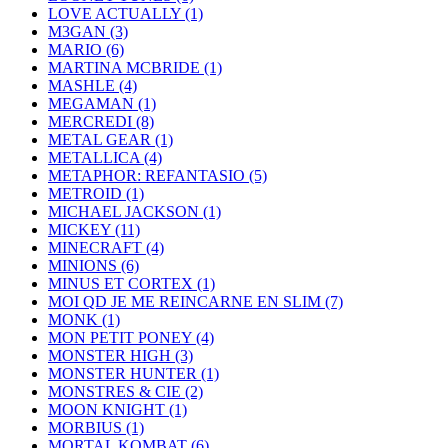
LOVE ACTUALLY
(1)
M3GAN
(3)
MARIO
(6)
MARTINA MCBRIDE
(1)
MASHLE
(4)
MEGAMAN
(1)
MERCREDI
(8)
METAL GEAR
(1)
METALLICA
(4)
METAPHOR: REFANTASIO
(5)
METROID
(1)
MICHAEL JACKSON
(1)
MICKEY
(11)
MINECRAFT
(4)
MINIONS
(6)
MINUS ET CORTEX
(1)
MOI QD JE ME REINCARNE EN SLIM
(7)
MONK
(1)
MON PETIT PONEY
(4)
MONSTER HIGH
(3)
MONSTER HUNTER
(1)
MONSTRES & CIE
(2)
MOON KNIGHT
(1)
MORBIUS
(1)
MORTAL KOMBAT
(6)