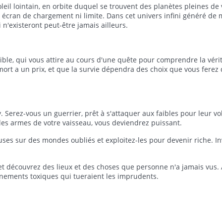
eil lointain, en orbite duquel se trouvent des planètes pleines de 
ns écran de chargement ni limite. Dans cet univers infini généré d
 n'existeront peut-être jamais ailleurs.
stible, qui vous attire au cours d'une quête pour comprendre la vér
mort a un prix, et que la survie dépendra des choix que vous ferez 
Serez-vous un guerrier, prêt à s'attaquer aux faibles pour leur vol
 les armes de votre vaisseau, vous deviendrez puissant.
es sur des mondes oubliés et exploitez-les pour devenir riche. In
et découvrez des lieux et des choses que personne n'a jamais vus. 
nements toxiques qui tueraient les imprudents.
hands circulent entre les étoiles, les factions se disputent leurs te
ême galaxie, et vous pouvez choisir de partager vos découvertes av