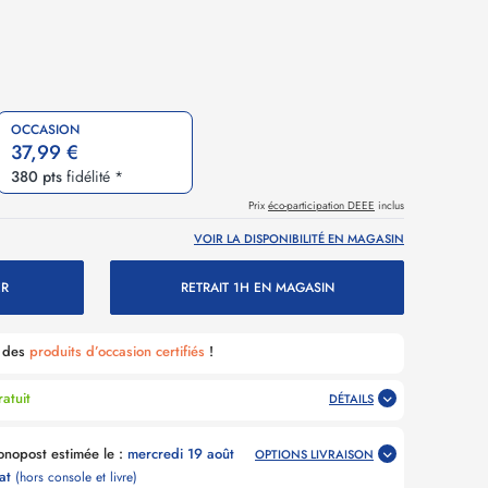
OCCASION
37,99 €
380 pts
fidélité *
Prix
éco-participation DEEE
inclus
VOIR LA DISPONIBILITÉ EN MAGASIN
ER
RETRAIT 1H EN MAGASIN
é des
produits d’occasion certifiés
!
atuit
DÉTAILS
Livraison Point Relais Chronopost estimée le :
mercredi 19 août
OPTIONS LIVRAISON
hat
(hors console et livre)