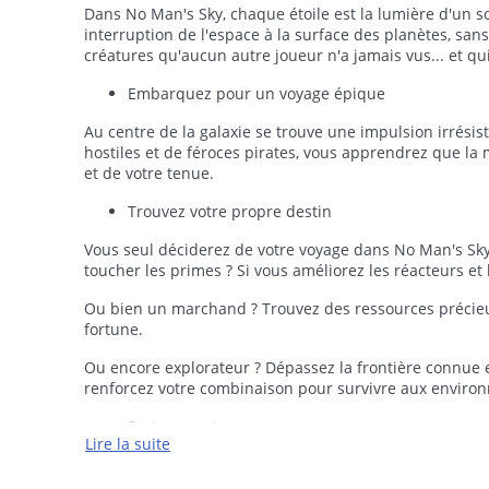
Dans No Man's Sky, chaque étoile est la lumière d'un sol
interruption de l'espace à la surface des planètes, sa
créatures qu'aucun autre joueur n'a jamais vus... et qui
Embarquez pour un voyage épique
Au centre de la galaxie se trouve une impulsion irrési
hostiles et de féroces pirates, vous apprendrez que la 
et de votre tenue.
Trouvez votre propre destin
Vous seul déciderez de votre voyage dans No Man's Sky. 
toucher les primes ? Si vous améliorez les réacteurs et
Ou bien un marchand ? Trouvez des ressources précieus
fortune.
Ou encore explorateur ? Dépassez la frontière connue 
renforcez votre combinaison pour survivre aux environ
Partagez votre voyage
Lire la suite
La galaxie est un lieu vivant, autonome. Les convois marc
police veille. Tous les autres joueurs vivent dans la m