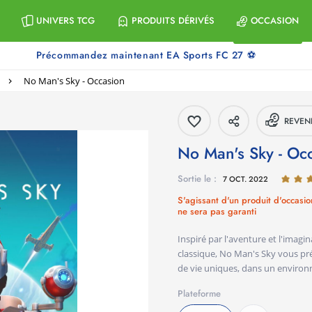
UNIVERS TCG
PRODUITS DÉRIVÉS
OCCASION
Précommandez maintenant EA Sports FC 27 ⚽
No Man's Sky - Occasion
REVEN
No Man's Sky - O
Sortie le :
7 OCT. 2022
S'agissant d'un produit d'occasio
ne sera pas garanti
Inspiré par l'aventure et l'imagi
classique, No Man's Sky vous pré
de vie uniques, dans un environ
Plateforme