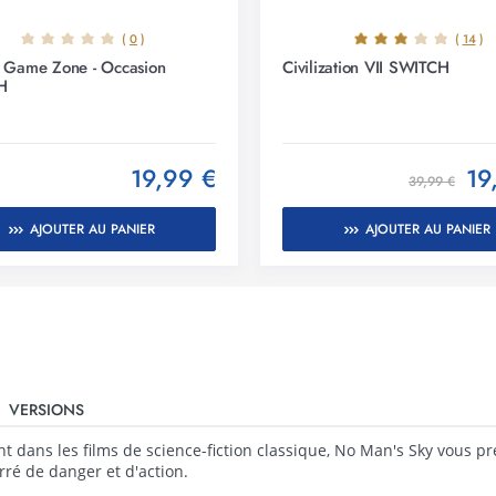
(
0
)
(
14
)
 Game Zone - Occasion
Civilization VII SWITCH
H
19,99 €
19
39,99 €
AJOUTER AU PANIER
AJOUTER AU PANIER
VERSIONS
ent dans les films de science-fiction classique, No Man's Sky vous p
ré de danger et d'action.