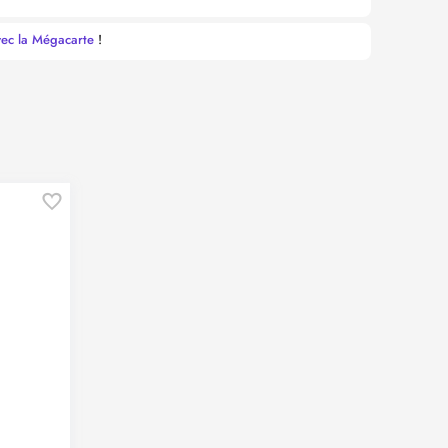
vec la Mégacarte
!