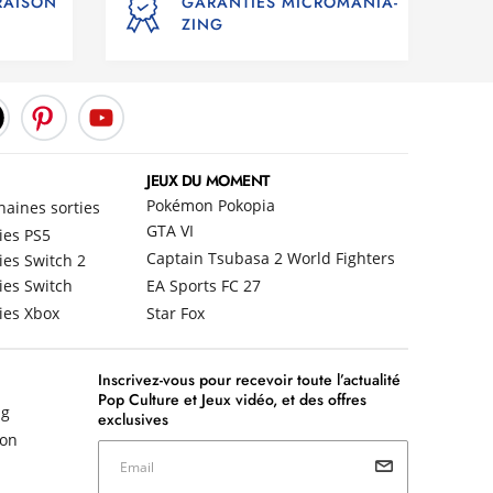
VRAISON
GARANTIES MICROMANIA-
ZING
JEUX DU MOMENT
Pokémon Pokopia
haines sorties
GTA VI
ies PS5
Captain Tsubasa 2 World Fighters
ies Switch 2
ies Switch
EA Sports FC 27
ies Xbox
Star Fox
Inscrivez-vous pour recevoir toute l’actualité
Pop Culture et Jeux vidéo, et des offres
ng
exclusives
non
Email