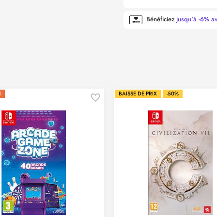
Bénéficiez
jusqu'à -6% a
N
BAISSE DE PRIX
-50%