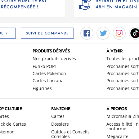
VOTRE FIDÉLITÉ EST
RETRAIT 1H ET LI
RÉCOMPENSÉE !
48H EN MAGASIN
SUIVI DE COMMANDE
DE ?
PRODUITS DÉRIVÉS
À VENIR
Nos produits dérivés
Toutes les proc
Funko POP!
Prochaines sort
Cartes Pokémon
Prochaines sort
Cartes Lorcana
Prochaines sort
Figurines
Prochaines sort
OP CULTURE
FANZONE
À PROPOS
artes
Cartes
Micromania-Zi
ck de Cartes
Dossiers
Accessibilité : 
conforme
okémon
Guides et Conseils
Consoles
Mégacarte