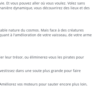
vie. Et vous pouvez aller où vous voulez. Volez sans
e manière dynamique, vous découvrirez des lieux et des
itable nature du cosmos. Mais face à des créatures
quant à l'amélioration de votre vaisseau, de votre arme
er leur trésor, ou éliminerez-vous les pirates pour
vestissez dans une soute plus grande pour faire
Améliorez vos moteurs pour sauter encore plus loin,
rritoires, les pirates traquent les imprudents, et la
ec eux sur une carte qui couvre l'espace connu. Vous