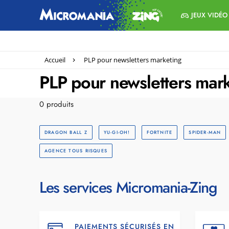
JEUX VIDÉO
Accueil
PLP pour newsletters marketing
PLP pour newsletters mar
0 produits
DRAGON BALL Z
YU-GI-OH!
FORTNITE
SPIDER-MAN
AGENCE TOUS RISQUES
Les services Micromania-Zing
PAIEMENTS SÉCURISÉS EN