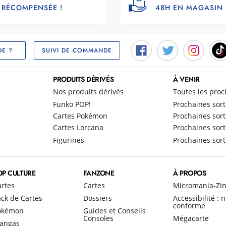
RÉCOMPENSÉE !
48H EN MAGASIN
SUIVI DE COMMANDE
DE ?
PRODUITS DÉRIVÉS
À VENIR
Nos produits dérivés
Toutes les proc
Funko POP!
Prochaines sort
Cartes Pokémon
Prochaines sort
Cartes Lorcana
Prochaines sort
Figurines
Prochaines sort
OP CULTURE
FANZONE
À PROPOS
artes
Cartes
Micromania-Zi
ck de Cartes
Dossiers
Accessibilité : 
conforme
okémon
Guides et Conseils
Consoles
Mégacarte
angas