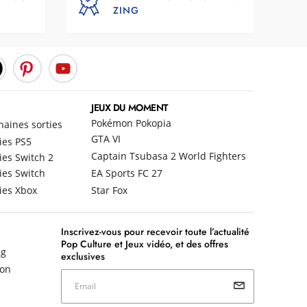
ZING
JEUX DU MOMENT
Pokémon Pokopia
haines sorties
GTA VI
ies PS5
Captain Tsubasa 2 World Fighters
ies Switch 2
ies Switch
EA Sports FC 27
ies Xbox
Star Fox
Inscrivez-vous pour recevoir toute l’actualité
Pop Culture et Jeux vidéo, et des offres
ng
exclusives
non
Email
Votre email est uniquement utilisé pour vous envoyer les